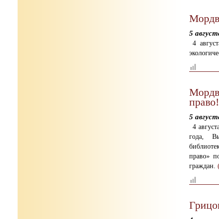
Мордв
5 август
4 авгус
экологиче
Мордв
право!
5 август
4 авгус
года, Вы
библиоте
право» п
граждан.
Грицо