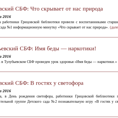
вский СБФ: Что скрывает от нас природа
а 2016
та работники Грицовской библиотеки провели с воспитанниками старш
 сада №1 информационную минутку «Что скрывает от нас природа».
(дал
ьевский СБФ: Имя беды — наркотики!
а 2016
а в Тулубьевском СБФ проведен урок здоровья «Имя беды — наркотики.»
вский СБФ: В гостях у светофора
а 2016
та, в День рождения светофора, работники Грицовской библиотеки 
ительной группе Детского сада №2 познавательную игру «В гостях у св