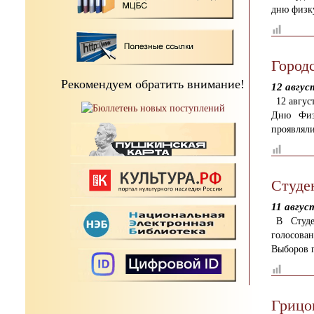
дню физку
Город
Рекомендуем обратить внимание!
12 авгус
12 авгу
Дню Физк
проявляли
Студе
11 авгус
В Студ
голосова
Выборов г
Грицо