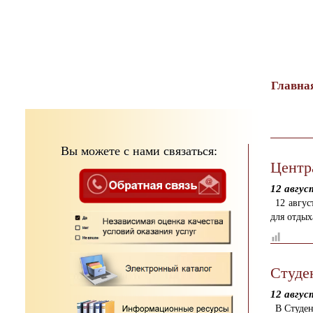
тест
Главна
Вы можете с нами связаться:
Центр
12 авгус
12 авгу
для отдых
Студе
12 авгус
В Студен