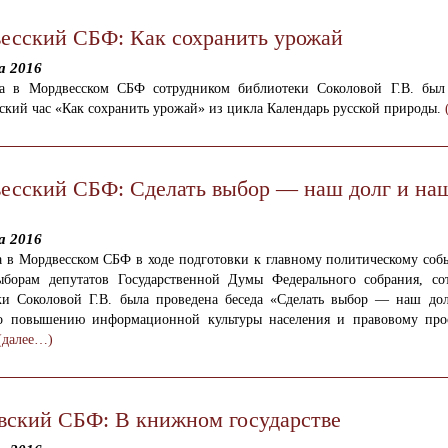
есский СБФ: Как сохранить урожай
а 2016
та в Мордвесском СБФ сотрудником библиотеки Соколовой Г.В. был
ский час «Как сохранить урожай» из цикла Календарь русской природы.
есский СБФ: Сделать выбор — наш долг и на
а 2016
та в Мордвесском СБФ в ходе подготовки к главному политическому соб
борам депутатов Государственной Думы Федерального собрания, со
ки Соколовой Г.В. была проведена беседа «Сделать выбор — наш до
о повышению информационной культуры населения и правовому пр
(далее…)
вский СБФ: В книжном государстве