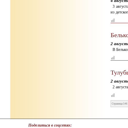
4 август
3 август
из детско
Бельк
2 август
В Бельк
Тулуб
2 август
2 август
Страница 546 
Поделиться в соцсетях: