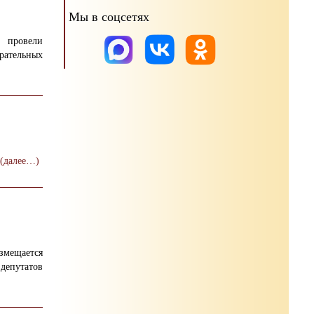
Мы в соцсетях
 провели
рательных
(далее…)
змещается
епутатов