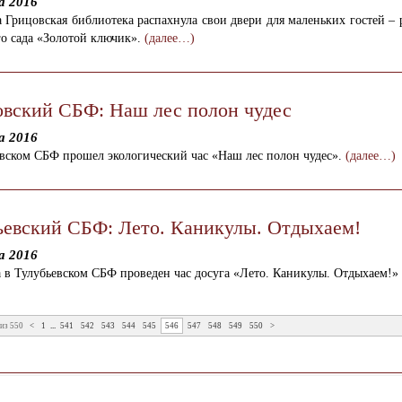
а 2016
а Грицовская библиотека распахнула свои двери для маленьких гостей –
го сада «Золотой ключик».
(далее…)
овский СБФ: Наш лес полон чудес
а 2016
овском СБФ прошел экологический час «Наш лес полон чудес».
(далее…)
ьевский СБФ: Лето. Каникулы. Отдыхаем!
а 2016
а в Тулубьевском СБФ проведен час досуга «Лето. Каникулы. Отдыхаем!»
из 550
<
1
...
541
542
543
544
545
546
547
548
549
550
>