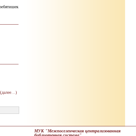
 ребятишек
(далее…)
МУК "Межпоселенческая централизованная
библиотечная система"