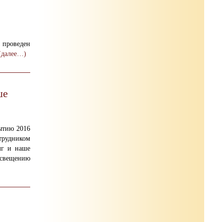
 проведен
(далее…)
ше
ытию 2016
трудником
лг и наше
освещению