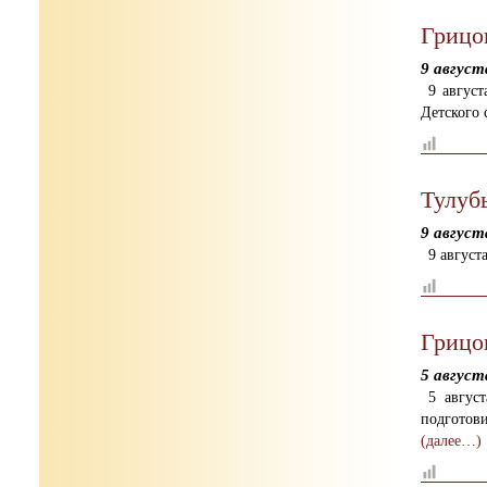
Грицо
9 август
9 авгус
Детского
Тулуб
9 август
9 август
Грицо
5 август
5 авгус
подготов
(далее…)