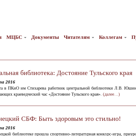
я
МЦБС
Документы
Читателям
Коллегам
П
альная библиотека: Достояние Тульского края
та 2016
ста в ПКиО им Стихарева работник центральной библиотеки Л.В. Юшин
ающих краеведческий час «Достояние Тульского края».
(далее…)
нецкий СБФ: Быть здоровым это стильно!
та 2016
ецкой библиотеке прошла спортивно-литературная конкурс-игра, приур