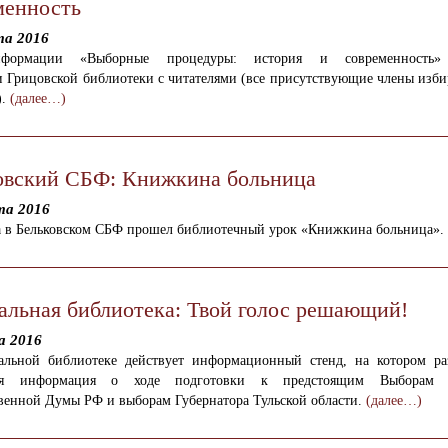
менность
та 2016
формации «Выборные процедуры: история и современность»
и Грицовской библиотеки с читателями (все присутствующие члены изби
).
(далее…)
овский СБФ: Книжкина больница
та 2016
та в Бельковском СБФ прошел библиотечный урок «Книжкина больница».
альная библиотека: Твой голос решающий!
а 2016
альной библиотеке действует информационный стенд, на котором ра
ная информация о ходе подготовки к предстоящим Выборам д
венной Думы РФ и выборам Губернатора Тульской области.
(далее…)