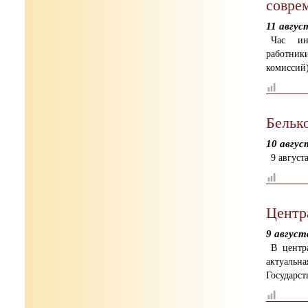
совре
11 авгус
Час ин
работник
комиссий
Бельк
10 авгус
9 авгус
Центр
9 август
В центр
актуаль
Государст