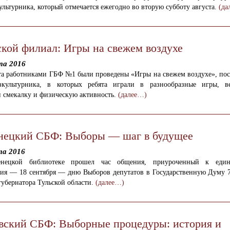
льтурника, который отмечается ежегодно во вторую субботу августа.
(да
ской филиал: Игры на свежем воздухе
та 2016
ста работниками ГБФ №1 были проведены «Игры на свежем воздухе», по
ультурника, в которых ребята играли в разнообразные игры, ве
 смекалку и физическую активность.
(далее…)
нецкий СБФ: Выборы — шаг в будущее
та 2016
енецкой библиотеке прошел час общения, приуроченный к еди
ния — 18 сентября — дню Выборов депутатов в Государственную Думу 7
убернатора Тульской области.
(далее…)
вский СБФ: Выборные процедуры: история и