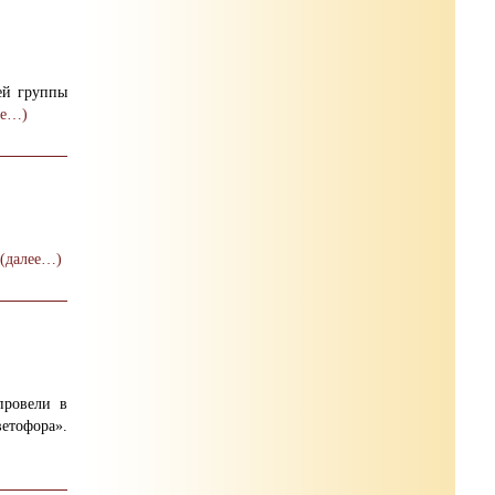
ей группы
ее…)
(далее…)
провели в
етофора».