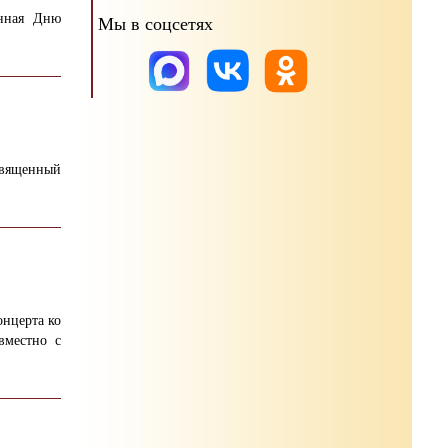
енная Дню
Мы в соцсетях
священный
онцерта ко
вместно с