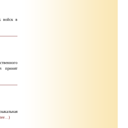
х войск в
ственного
л принят
ыкальная
лее…)