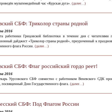
проведён мультимедийный час «Курская дуга».
(далее…)
вский СБФ: Триколор страны родной
та 2016
ста работники Грицовской библиотеки в течение дня с читателями 
ионный дайджест «Триколор страны родной», приуроченный к праздно
венного флага России.
(далее…)
вский СБФ: Флаг российский гордо реет!
та 2016
екарь Урусовского СБФ совместно с работником Веневского СДК про
а, посвященный Дню Государственного флага.
(далее…)
есский СБФ: Под Флагом России
та 2016