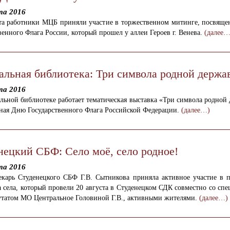
та 2016
ста работники МЦБ приняли участие в торжественном митинге, посвящ
венного Флага России, который прошел у аллеи Героев г. Венева.
(далее…
альная библиотека: Три символа родной держа
та 2016
льной библиотеке работает тематическая выставка «Три символа родной
ная Дню Государственного Флага Российской Федерации.
(далее…)
нецкий СБФ: Село моё, село родное!
та 2016
екарь Студенецкого СБФ Г.В. Сытникова приняла активное участие в п
 села, который провели 20 августа в Студенецком СДК совместно со сп
утатом МО Центральное Головиной Г.В., активными жителями.
(далее…)