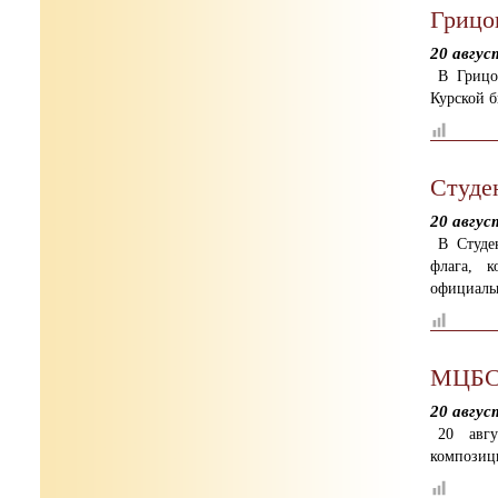
Грицо
20 авгус
В Грицо
Курской 
Студе
20 авгус
В Студе
флага, 
официальн
МЦБС:
20 авгус
20 авгу
композиц