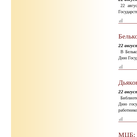
22 авгу
Государст
Бельк
22 авгус
В Бельк
Дню Госу
Дьяко
22 авгус
Библиоте
Дню госу
работник
МЦБ: 