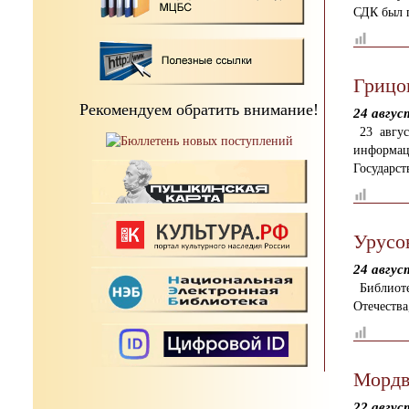
СДК был 
Грицо
Рекомендуем обратить внимание!
24 авгус
23 авгу
информац
Государст
Урусо
24 авгус
Библиот
Отечеств
Мордв
22 авгус