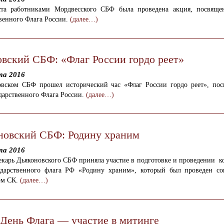
ста работниками Мордвесского СБФ была проведена акция, посвящ
венного Флага России.
(далее…)
овский СБФ: «Флаг России гордо реет»
та 2016
овском СБФ прошел исторический час «Флаг России гордо реет», по
дарственного Флага России.
(далее…)
новский СБФ: Родину храним
та 2016
карь Дьяконовского СБФ приняла участие в подготовке и проведении к
дарственного флага РФ «Родину храним», который был проведен со
ом СК.
(далее…)
День Флага — участие в митинге