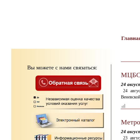
тест
Главна
Вы можете с нами связаться:
МЦБС:
24 авгус
24 авгу
Веневско
Метро
24 авгус
23 авгу