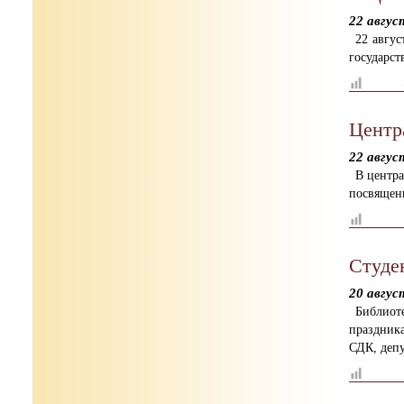
22 авгус
22 авгу
государст
Центр
22 авгус
В центра
посвящен
Студе
20 авгус
Библиот
праздника
СДК, деп