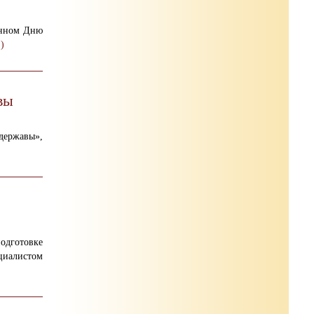
енном Дню
)
вы
 державы»,
одготовке
ециалистом