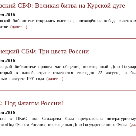
вский СБФ: Великая битва на Курской дуге
та 2016
вской библиотеке открылась выставка, посвящённая победе советски
битве.
(далее…)
нецкий СБФ: Три цвета России
та 2016
нецкой библиотеке прошел час общения, посвященный Дню Государ
который в нашей стране отмечается ежегодно 22 августа, и бы
ым в августе 1991 года.
(далее…)
 Под Флагом России!
та 2016
ста в ПКиО им. Стихарева была представлена литературно-муз
ия «Под Флагом России», посвященная Дню Государственного Флага.
(да