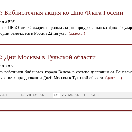
 Библиотечная акция ко Дню Флага Госсии
та 2016
ста в ПКиО им. Стихарева прошла акция, приуроченная ко Дню Государ
торый отмечается в России 22 августа.
(далее…)
 Дни Москвы в Тульской области
та 2016
та работники библиотек города Венева в составе делегации от Веневск
частие в праздновании Дней Москвы в Тульской области.
(далее…)
из 550
<
1
...
539
540
541
542
543
544
545
546
547
548
...
550
>