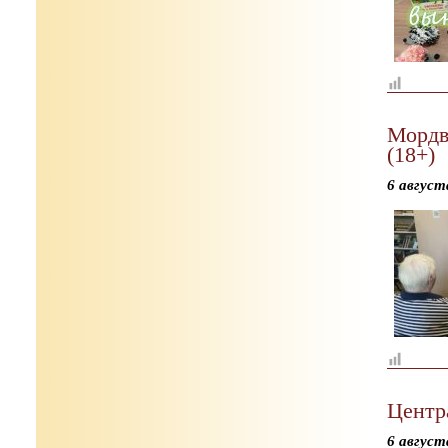
Мордв
(18+)
6 август
Центр
6 август