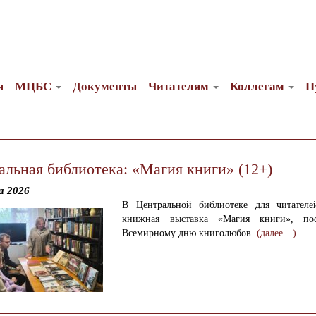
я
МЦБС
Документы
Читателям
Коллегам
П
альная библиотека: «Магия книги» (12+)
а 2026
В Центральной библиотеке для читател
книжная выставка «Магия книги», пос
Всемирному дню книголюбов.
(далее…)