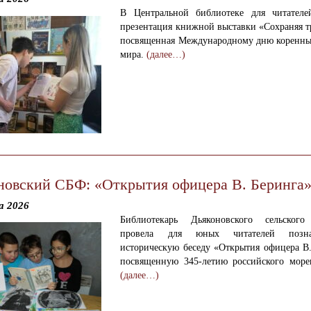
В Центральной библиотеке для читател
презентация книжной выставки «Сохраняя т
посвященная Международному дню коренны
мира.
(далее…)
новский СБФ: «Открытия офицера В. Беринга»
а 2026
Библиотекарь Дьяконовского сельского
провела для юных читателей познав
историческую беседу «Открытия офицера В.
посвященную 345-летию российского мореп
(далее…)