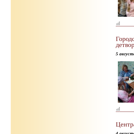
Городс
детвор
5 август
Центр
4 август