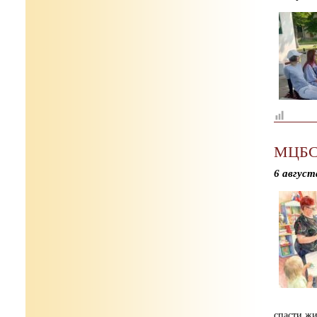
МЦБС:
6 август
спасти ж