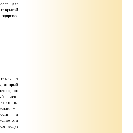
вела для
открытой
доровое
отмечают
, который
стого, но
ный день
иться на
тельно мы
ности и
менно эти
дом могут