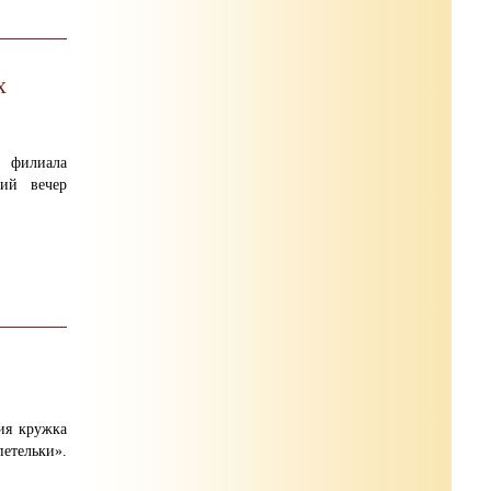
х
 филиала
кий вечер
ия кружка
тельки».