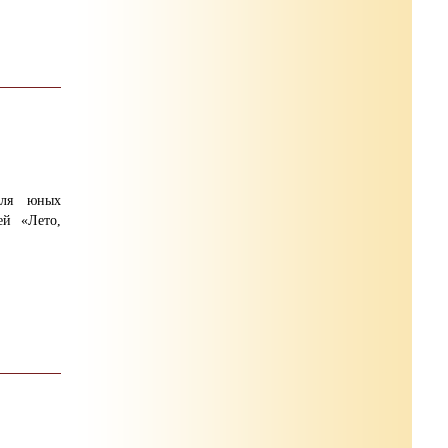
для юных
ей «Лето,