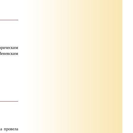
рическим
Веневским
а провела