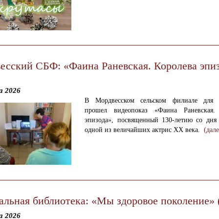
есский СБФ: «Фаина Раневская. Королева эпи
а 2026
В Мордвесском сельском филиале для ч
прошел видеопоказ «Фаина Раневская. 
эпизода», посвященный 130-летию со дня
одной из величайших актрис XX века.
(дал
альная библиотека: «Мы здоровое поколение» 
а 2026