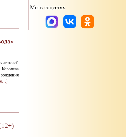
Мы в соцсетях
зода»
итателей
Королева
 рождения
ее…)
(12+)