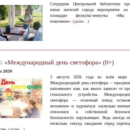
Сотрудник Центральной библиотеки про
юных жителей города мероприятие на 
площадке физкульт-минутка «Мы з
поколение».
(далее…)
 «Международный день светофора» (0+)
а 2026
5 августа 2026 года во всём мире 
Международный день светофора — праздник
напоминает нам, как много зависит от про
гениального устройства. Международ
светофора — отличный повод останов
мгновение и задуматься: насколько внима
относимся к собственной безопас
безопасности окружающих. Ведь иногда и
несколько секунд ожидания перед перехо
изнь.
(далее…)