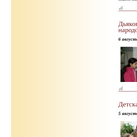
Дьяко
народо
6 август
Детск
5 август