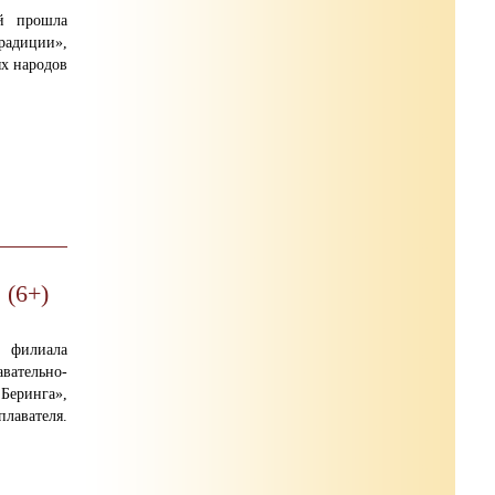
ей прошла
радиции»,
х народов
 (6+)
 филиала
ательно-
Беринга»,
лавателя.