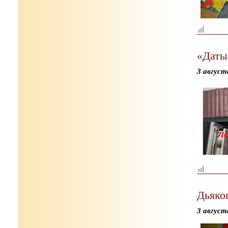
«Даты
3 август
Дьяко
3 август