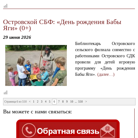
Островской СБФ: «День рождения Бабы
Яги» (0+)
29 июня 2026
Библиотекарь Островского
сельского филиала совместно с
работниками Островского СДК
провели для детей игровую
программу «День рождения
Бабы Яги».
(далее…)
Страница 6 из 550
<
1
2
3
4
5
6
7
8
9
10
...
550
>
Вы можете с нами связаться: