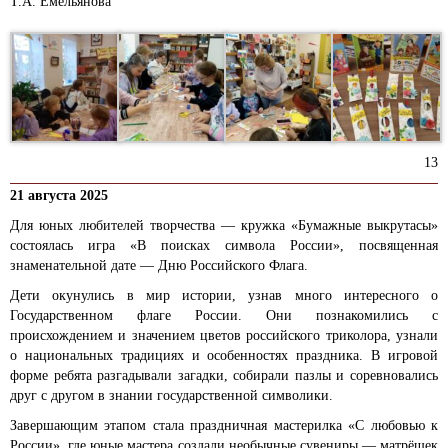
Т.А. Емельянова
13
21 августа 2025
Для юных любителей творчества — кружка «Бумажные выкрутасы»
состоялась игра «В поисках символа России», посвященная
знаменательной дате — Дню Российского Флага.
Дети окунулись в мир истории, узнав много интересного о
Государственном флаге России. Они познакомились с
происхождением и значением цветов российского триколора, узнали
о национальных традициях и особенностях праздника. В игровой
форме ребята разгадывали загадки, собирали пазлы и соревновались
друг с другом в знании государственной символики.
Завершающим этапом стала праздничная мастерилка «С любовью к
России», где юные мастера создали необычные сувениры — матрёшек