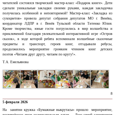
читателей состоялся творческий мастер-класс «Подарок книге». Дети
сделали уникальные закладки своими руками, каждая закладочка
получилась особенной и неповторимой! Мастер-класс «Закладка из
сухоцветов» провела депутат собрания депутатов МО г. Венёва,
координатор ЛДПР в г. Венёв Тульской области Титенко Юлия.
Кроме творчества, юные гости погрузились в мир волшебства и
приключений благодаря увлекательной интерактивной игре «Остров
сказок», в ходе которой ребята вспоминали волшебные сказочные
предметы и транспорт, героев книг, отгадывали ребусы,
продолжилось мероприятие громким чтением книг
детских
поэтов «Читаем друг другу, читаем по кругу!».
Т.А. Емельянова
8
5 февраля 2026
На занятии кружка «Бумажные выкрутасы» прошло мероприятие,
посвящённое двум знаменательным датам — Дню семей защитников