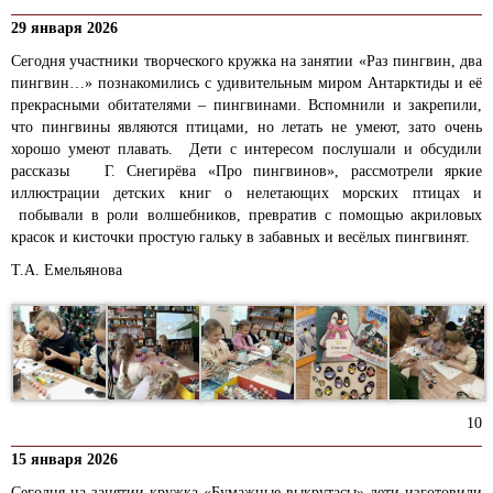
29 января 2026
Сегодня участники творческого кружка на занятии «Раз пингвин, два
пингвин…» познакомились с удивительным миром Антарктиды и её
прекрасными обитателями – пингвинами. Вспомнили и закрепили,
что пингвины являются птицами, но летать не умеют, зато очень
хорошо умеют плавать. Дети с интересом послушали и обсудили
рассказы Г. Снегирёва «Про пингвинов», рассмотрели яркие
иллюстрации детских книг о нелетающих морских птицах и
побывали в роли волшебников, превратив с помощью акриловых
красок и кисточки простую гальку в забавных и весёлых пингвинят.
Т.А. Емельянова
10
15 января 2026
Сегодня на занятии кружка «Бумажные выкрутасы» дети изготовили