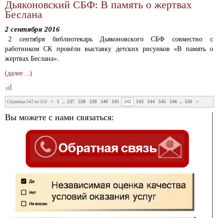
Дьяконовский СБФ: В память о жертвах
Беслана
2 сентября 2016
2 сентября библиотекарь Дьяконовского СБФ совместно с
работником СК провёли выставку детских рисунков «В память о
жертвах Беслана».
(далее…)
Страница 542 из 550
<
1
...
537
538
539
540
541
542
543
544
545
546
...
550
>
Вы можете с нами связаться: