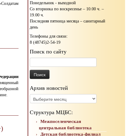
Понедельник - выходной
 «Солдатам
Со вторника по воскресенье – 10.00 ч. –
19.00 ч.
Последняя пятница месяца – санитарный
день
Телефоны для связи:
8 (48745)2-54-19
Поиск по сайту
Найти:
Федерации
священный
Архив новостей
оеобразной
ине.
Архив
новостей
Структура МЦБС:
Межпоселенческая
)
центральная библиотека
Детская библиотека-филиал