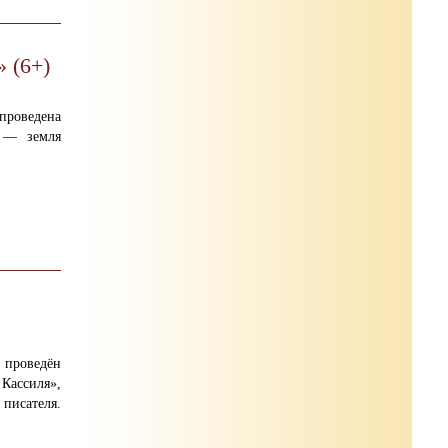
 (6+)
оведена
я — земля
роведён
Кассиля»,
писателя.