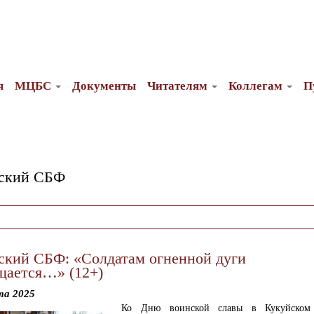
я
МЦБС
Документы
Читателям
Коллегам
П
ский СБФ
ский СБФ: «Солдатам огненной дуги
щается…» (12+)
та 2025
Ко Дню воинской славы в Кукуйском 