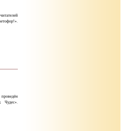
читателей
етофор!».
 проведён
 Чудес».