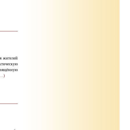
я жителей
тическую
ящённую
е…)