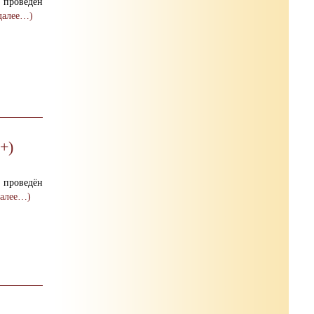
 проведён
далее…)
+)
 проведён
далее…)