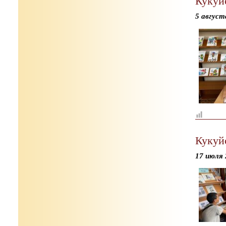
Кукуй
5 август
Кукуй
17 июля 