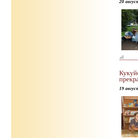
20 авгус
Кукуй
прекра
19 авгус