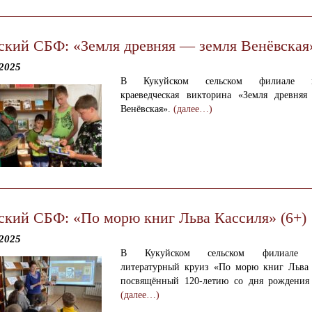
ский СБФ: «Земля древняя — земля Венёвская»
2025
В Кукуйском сельском филиале пр
краеведческая викторина «Земля древня
Венёвская».
(далее…)
ский СБФ: «По морю книг Льва Кассиля» (6+)
2025
В Кукуйском сельском филиале п
литературный круиз «По морю книг Льва 
посвящённый 120-летию со дня рождения 
(далее…)