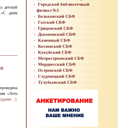
Городской библиотечный
а детской
филиал №1
 «С днём
Бельковский СБФ
Гатский СБФ
Грицовский СБФ
Дьконовский СБФ
Каменный СБФ
Козловский СБФ
Кукуйский СБФ
Метростроевский СБФ
Мордвесский СБФ
мя
Островской СБФ
Студенецкий СБФ
Тулубьевский СБФ
 проведена
иям «Лето
.
(далее…)