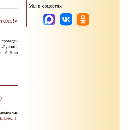
Мы в соцсетях
толе!»
роведён
«Русский
енный
Дню
)
оведён час
.
(далее…)