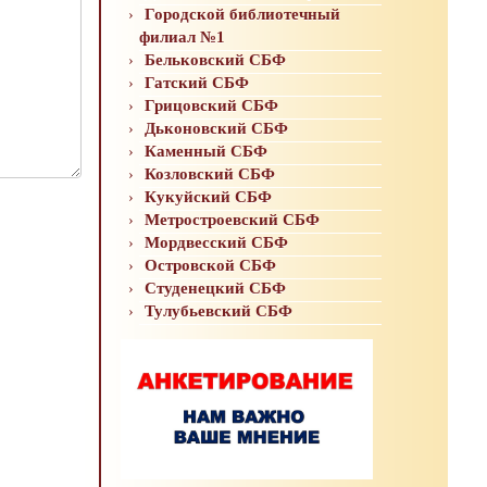
Городской библиотечный
филиал №1
Бельковский СБФ
Гатский СБФ
Грицовский СБФ
Дьконовский СБФ
Каменный СБФ
Козловский СБФ
Кукуйский СБФ
Метростроевский СБФ
Мордвесский СБФ
Островской СБФ
Студенецкий СБФ
Тулубьевский СБФ