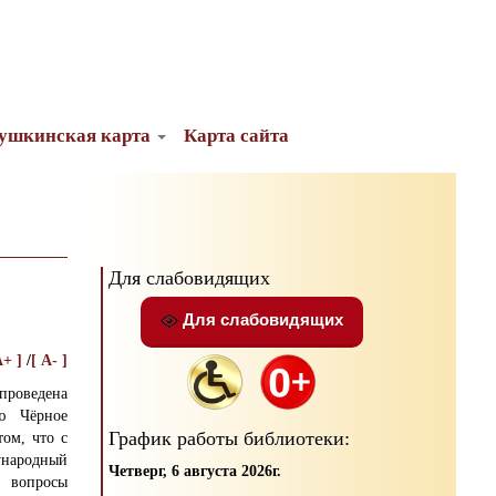
ушкинская карта
Карта сайта
Для слабовидящих
Для слабовидящих
A+ ]
/
[ A- ]
проведена
ою Чёрное
График работы библиотеки:
ом, что с
ународный
Четверг, 6 августа 2026г.
а вопросы