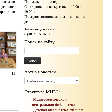
Понедельник - выходной
 отгадали
Со вторника по воскресенье – 10.00 ч. –
оделились
19.00 ч.
очитали
Последняя пятница месяца – санитарный
день
Телефоны для связи:
8 (48745)2-54-19
Поиск по сайту
Найти:
Архив новостей
13
Архив
новостей
Структура МЦБС:
Межпоселенческая
центральная библиотека
Детская библиотека-филиал