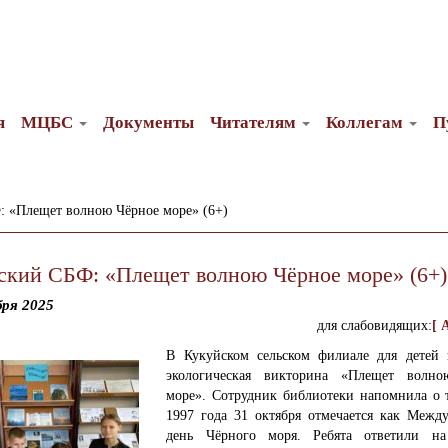
я
МЦБС
Документы
Читателям
Коллегам
П
 «Плещет волною Чёрное море» (6+)
ский СБФ: «Плещет волною Чёрное море» (6+)
бря 2025
для слабовидящих:
[ 
В Кукуйском сельском филиале для детей 
экологическая викторина «Плещет волн
море».
Сотрудник библиотеки напомнила о т
1997 года 31 октября отмечается как Межд
день Чёрного моря. Ребята ответили н