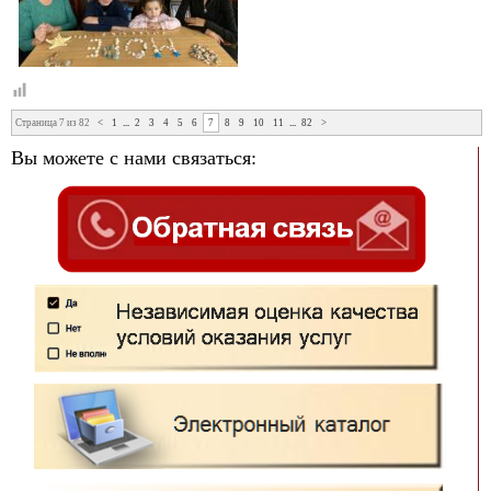
Страница 7 из 82
<
1
...
2
3
4
5
6
7
8
9
10
11
...
82
>
Вы можете с нами связаться: