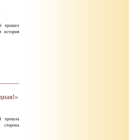
)
ей прошел
м история
дная!»
ей прошла
, сторона