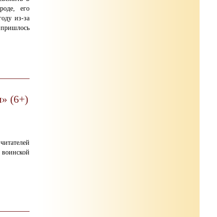
роде, его
оду из-за
 пришлось
» (6+)
читателей
 воинской