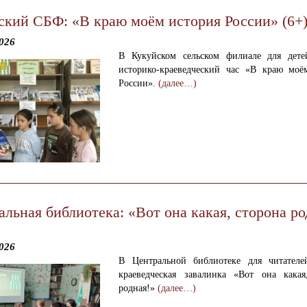
ский СБФ: «В краю моём история России» (6+
026
В Кукуйском сельском филиале для дет
историко-краеведческий час «В краю моё
России».
(далее…)
льная библиотека: «Вот она какая, сторона ро
026
В Центральной библиотеке для читател
краеведческая завалинка «Вот она какая
родная!»
(далее…)