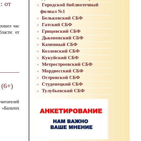
: от
Городской библиотечный
филиал №1
Бельковский СБФ
Гатский СБФ
рошел час
Грицовский СБФ
бласти: от
Дьконовский СБФ
Каменный СБФ
Козловский СБФ
Кукуйский СБФ
Метростроевский СБФ
Мордвесский СБФ
Островской СБФ
Студенецкий СБФ
 (6+)
Тулубьевский СБФ
читателей
«Балалох