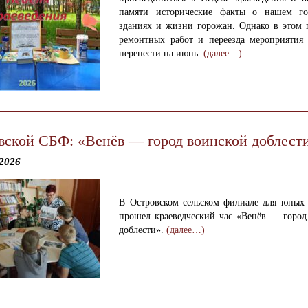
памяти исторические факты о нашем го
зданиях и жизни горожан. Однако в этом г
ремонтных работ и переезда мероприятия
перенести на июнь.
(далее…)
вской СБФ: «Венёв — город воинской доблести
2026
В Островском сельском филиале для юных 
прошел краеведческий час «Венёв — город
доблести».
(далее…)