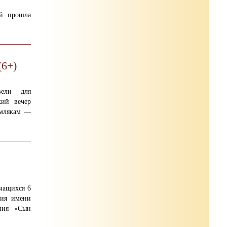
ей прошла
(6+)
вели для
ий вечер
емлякам —
чащихся 6
ния имени
ния «Сын