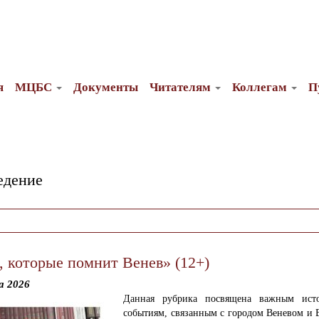
я
МЦБС
Документы
Читателям
Коллегам
П
едение
, которые помнит Венев» (12+)
а 2026
Данная рубрика посвящена важным исто
событиям, связанным с городом Веневом и 