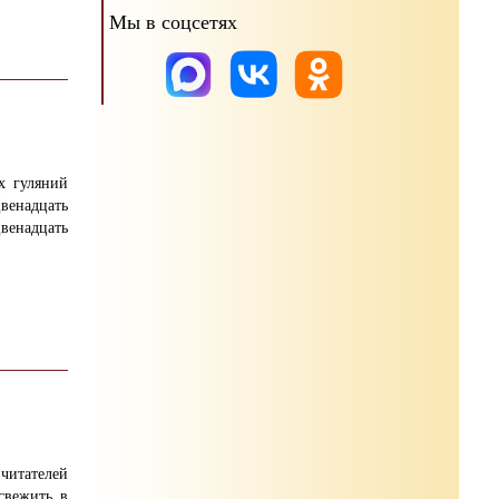
Мы в соцсетях
х гуляний
венадцать
енадцать
итателей
свежить в