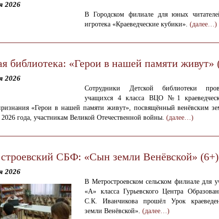
я 2026
В Городском филиале для юных читател
игротека «Краеведческие кубики».
(далее…)
ая библиотека: «Герои в нашей памяти живут» 
я 2026
Сотрудники Детской библиотеки про
учащихся 4 класса ВЦО №1 краеведческ
признания «Герои в нашей памяти живут», посвящённый венёвским з
 2026 года, участникам Великой Отечественной войны.
(далее…)
строевский СБФ: «Сын земли Венёвской» (6+)
я 2026
В Метростроевском сельском филиале для у
«А» класса Гурьевского Центра Образова
С.К. Иванчикова прошёл Урок краеведе
земли Венёвской».
(далее…)