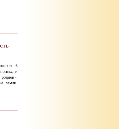
усть
ащихся 6
песнях, и
родной»,
ой земли.