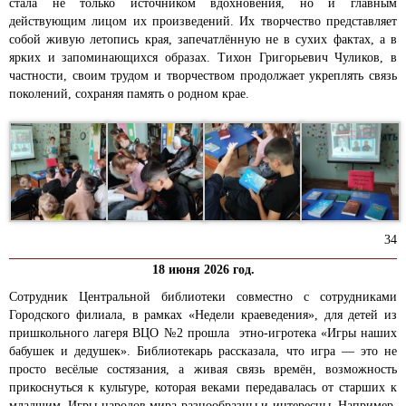
стала не только источником вдохновения, но и главным
действующим лицом их произведений. Их творчество представляет
собой живую летопись края, запечатлённую не в сухих фактах, а в
ярких и запоминающихся образах. Тихон Григорьевич Чуликов, в
частности, своим трудом и творчеством продолжает укреплять связь
поколений, сохраняя память о родном крае.
34
18 июня 2026 год.
Сотрудник Центральной библиотеки совместно с сотрудниками
Городского филиала, в рамках «Недели краеведения», для детей из
пришкольного лагеря ВЦО №2 прошла этно-игротека «Игры наших
бабушек и дедушек». Библиотекарь рассказала, что игра — это не
просто весёлые состязания, а живая связь времён, возможность
прикоснуться к культуре, которая веками передавалась от старших к
младшим. Игры народов мира разнообразны и интересны. Например,