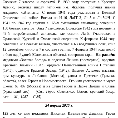
Окончил 7 классов и аэроклуб. В 1939 году поступил в Красную
Армию, окончил школу лётчиков им. Чкалова, получил звание
младшего лейтенанта. С июня 1941 года участвовал в Великой
Отечественной войне. Воевал на И-16, ЛаГГ-3, Ла-5 и Ла-5ФН. С
1941 по 1942 год служил в 168-м смешанном авиаполку, совершил
158 боевых вылетов, сбил 7 самолётов. В декабре 1942 года перешёл в
49-й истребительный авиаполк, где освоил Ла-5. Участвовал в
Орловской, Курской и Смоленской операциях. К февралю 1944 года
совершил 283 боевых вылета, участвовал в 63 воздушных боях, сбил
12 самолётов лично и 7 в составе группы. 7 февраля 1944 года погиб
в бою над Рудней (Смоленская область), совершив таран.
Награждён:
медалями «Золотая Звезда» и орденом Ленина (посмертно), орденом
Красного Знамени (1943), орденом Отечественной войны I степени
(1943), орденом Красной Звезды (1942). Именем Астахова названы
дом культуры в Люблино (Москва), улица в Гремячее (Тульская
область), аллея Героев в Новомосковске. Его имя увековечено в музее
школы № 487 (Москва) и на Стене Героев в Парке Памяти и Славы
(Урванский лес).
(См.: Герои Советского Союза: краткий биогр.
слов. – М., 1987. – С.85)
24 апреля 2026 г.
125 лет со дня рождения Николая Ивановича Дешина, Героя