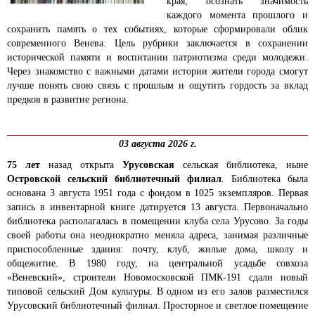
края, осознать значимость
каждого момента прошлого и
сохранить память о тех событиях, которые сформировали облик
современного Венева. Цель рубрики заключается в сохранении
исторической памяти и воспитании патриотизма среди молодежи.
Через знакомство с важными датами истории жители города смогут
лучше понять свою связь с прошлым и ощутить гордость за вклад
предков в развитие региона.
03 августа 2026 г.
75 лет
назад открыта
Урусовская
сельская библиотека, ныне
Островской сельский библиотечный филиал
. Библиотека была
основана 3 августа 1951 года с фондом в 1025 экземпляров. Первая
запись в инвентарной книге датируется 13 августа. Первоначально
библиотека располагалась в помещении клуба села Урусово. За годы
своей работы она неоднократно меняла адреса, занимая различные
приспособленные здания: почту, клуб, жилые дома, школу и
общежитие. В 1980 году, на центральной усадьбе совхоза
«Веневский», строители Новомосковской ПМК-191 сдали новый
типовой сельский Дом культуры. В одном из его залов разместился
Урусовский библиотечный филиал. Просторное и светлое помещение