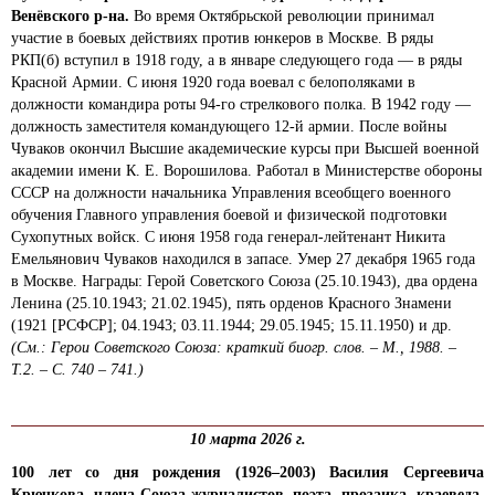
Венёвского р-на.
Во время Октябрьской революции принимал
участие в боевых действиях против юнкеров в Москве. В ряды
РКП(б) вступил в 1918 году, а в январе следующего года — в ряды
Красной Армии. С июня 1920 года воевал с белополяками в
должности командира роты 94-го стрелкового полка. В 1942 году —
должность заместителя командующего 12-й армии. После войны
Чуваков окончил Высшие академические курсы при Высшей военной
академии имени К. Е. Ворошилова. Работал в Министерстве обороны
СССР на должности начальника Управления всеобщего военного
обучения Главного управления боевой и физической подготовки
Сухопутных войск. С июня 1958 года генерал-лейтенант Никита
Емельянович Чуваков находился в запасе. Умер 27 декабря 1965 года
в Москве. Награды: Герой Советского Союза (25.10.1943), два ордена
Ленина (25.10.1943; 21.02.1945), пять орденов Красного Знамени
(1921 [РСФСР]; 04.1943; 03.11.1944; 29.05.1945; 15.11.1950) и др.
(См.: Герои Советского Союза: краткий биогр. слов. – М., 1988. –
Т.2. – С. 740 – 741.)
10 марта 2026 г.
100
лет со дня рождения (1926–2003) Василия Сергеевича
Крючкова, члена Союза журналистов, поэта, прозаика, краеведа,