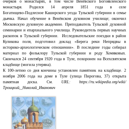
очерков о монастырях, в том числе Венёвского Богоявленского
монастыря. Родился 14 апреля 1851 года в селе
Богатищево‑Подлесное Каширского уезда Тульской губернии в семье
дьячка. Начал обучение в Венёвском духовном училище; окончил
Московскую духовную академию. Преподаватель Тульской духовной
семинарии и епархиального училища. Руководитель первых научных
раскопок в Тульской губернии. Исследовательские поездки в район
Куликова поля, подготовил доклад «Берега реки Непрядвы в
историко-археологическом отношении». В последние годы собирал
материал по фольклору Тульской губернии и роду Хомяковых.
Скончался 24 сентября 1920 года в Туле, похоронен на Всехсвятском
кладбище (могила утеряна).
К 100-летию со дня кончины установлен памятник на кладбище. 2
ноября 2006 года на доме в Туле (улица Пирогова, 37) открыта
памятная доска. См.
URL: https://ru.wikipedia.org/wiki/
Троицкий,_Николай_Иванович