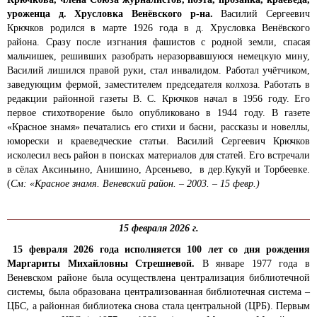
уроженца д. Хрусловка Венёвского р-на.
Василий Сергеевич
Крючков родился в марте 1926 года в д. Хрусловка Венёвского
района. Сразу после изгнания фашистов с родной земли, спасая
мальчишек, решивших разобрать неразорвавшуюся немецкую мину,
Василий лишился правой руки, стал инвалидом. Работал учётчиком,
заведующим фермой, заместителем председателя колхоза. Работать в
редакции районной газеты В. С. Крючков начал в 1956 году. Его
первое стихотворение было опубликовано в 1944 году. В газете
«Красное знамя» печатались его стихи и басни, рассказы и новеллы,
юморески и краеведческие статьи. Василий Сергеевич Крючков
исколесил весь район в поисках материалов для статей. Его встречали
в сёлах Аксиньино, Анишино, Арсеньево, в дер.Кукуй и Торбеевке.
(
См: «Красное знамя. Веневский район. – 2003. – 15 февр.)
15 февраля 2026 г.
15 февраля 2026 года исполняется 100 лет со дня рождения
Маргариты Михайловны Стрешневой.
В январе 1977 года в
Веневском районе была осуществлена централизация библиотечной
системы, была образована централизованная библиотечная система –
ЦБС, а районная библиотека снова стала центральной (ЦРБ). Первым