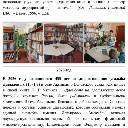
позволило улучшить условия хранения книг и расширить спектр
массовых мероприятий для читателей.
(См.: Летопись Венёвской
ЦБС. – Венев, 1996. – С.58).
2026 год
В 2026 году исполняется 455 лет со дня основания усадьбы
Давыдовых
(1571 г) в селе Аксиньино Венёвского уезда. Как пишет
в своей книге Т. Г. Чуликов: «
Давыдовы на протяжении веков
достойно служили России, были радушными и хлебосольными
хозяевами»
. В селе Аксиньино Веневского района находятся Спасская
церковь и остатки усадьбы Давыдовых, которые составляли некогда
единый ансамбль имения Давыдовых. Ансамбль включал
двухъярусную колокольню, парные обелиски на въезде и фамильный
мавзолей-усыпальницу. Владельцами были Владимир Давыдов и