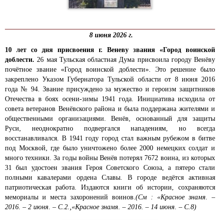
8 июня 2026 г.
10
лет со дня присвоения г. Веневу звания «Город воинской
доблести.
26 мая Тульская областная Дума присвоила городу Венёву
почётное звание «Город воинской доблести». Это решение было
закреплено Указом Губернатора Тульской области от 8 июня 2016
года № 94. Звание присуждено за мужество и героизм защитников
Отечества в боях осени-зимы 1941 года. Инициатива исходила от
совета ветеранов Венёвского района и была поддержана жителями и
общественными организациями. Венёв, основанный для защиты
Руси, неоднократно подвергался нападениям, но всегда
восстанавливался. В 1941 году город стал важным рубежом в битве
под Москвой, где было уничтожено более 2000 немецких солдат и
много техники. За годы войны Венёв потерял 7672 воина, из которых
31 был удостоен звания Героя Советского Союза, а пятеро стали
полными кавалерами ордена Славы. В городе ведётся активная
патриотическая работа. Издаются книги об истории, сохраняются
мемориалы и места захоронений воинов.
(См : «Красное знамя. –
2016. – 2 июня. – С.2.,«Красное знамя. – 2016. – 14 июня. – С.8)