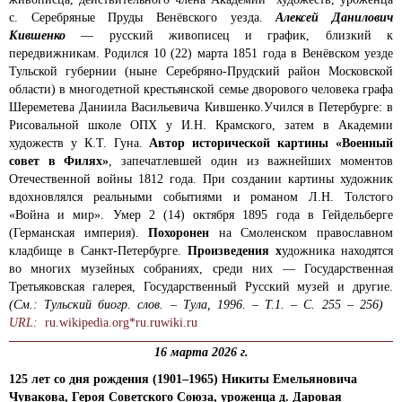
с. Серебряные Пруды Венёвского уезда.
Алексей Данилович
Кившенко
— русский живописец и график, близкий к
передвижникам. Родился 10 (22) марта 1851 года в Венёвском уезде
Тульской губернии (ныне Серебряно-Прудский район Московской
области) в многодетной крестьянской семье дворового человека графа
Шереметева Даниила Васильевича Кившенко.Учился в Петербурге: в
Рисовальной школе ОПХ у И.Н. Крамского, затем в Академии
художеств у К.Т. Гуна.
Автор исторической картины «Военный
совет в Филях»
, запечатлевшей один из важнейших моментов
Отечественной войны 1812 года. При создании картины художник
вдохновлялся реальными событиями и романом Л.Н. Толстого
«Война и мир». Умер 2 (14) октября 1895 года в Гейдельберге
(Германская империя).
Похоронен
на Смоленском православном
кладбище в Санкт-Петербурге.
Произведения х
удожника находятся
во многих музейных собраниях, среди них — Государственная
Третьяковская галерея, Государственный Русский музей и другие.
(См.: Тульский биогр. слов. – Тула, 1996. – Т.1. – С. 255 – 256)
URL:
ru.wikipedia.org*
ru.ruwiki.ru
16 марта 2026 г.
125
лет со дня рождения (1901–1965) Никиты Емельяновича
Чувакова, Героя Советского Союза, уроженца д. Даровая