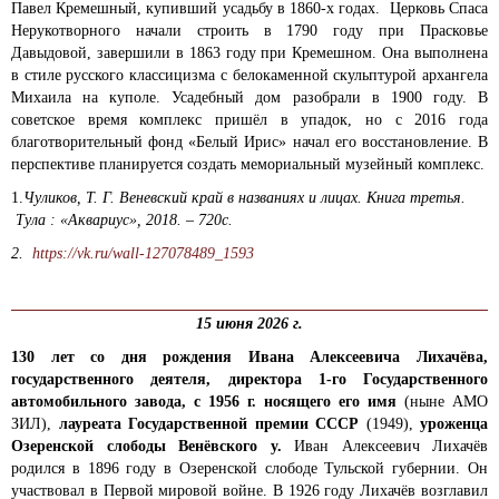
Павел Кремешный, купивший усадьбу в 1860-х годах. Церковь Спаса
Нерукотворного начали строить в 1790 году при Прасковье
Давыдовой, завершили в 1863 году при Кремешном. Она выполнена
в стиле русского классицизма с белокаменной скульптурой архангела
Михаила на куполе. Усадебный дом разобрали в 1900 году. В
советское время комплекс пришёл в упадок, но с 2016 года
благотворительный фонд «Белый Ирис» начал его восстановление. В
перспективе планируется создать мемориальный музейный комплекс.
1.
Чуликов, Т. Г. Веневский край в названиях и лицах. Книга третья.
Тула : «Аквариус», 2018. – 720с.
2.
https://vk.ru/wall-127078489_1593
15 июня 2026 г.
130
лет со дня рождения Ивана Алексеевича Лихачёва,
государственного деятеля, директора 1-го Государственного
автомобильного завода, с 1956 г. носящего его имя
(ныне АМО
ЗИЛ),
лауреата Государственной премии СССР
(1949),
уроженца
Озеренской слободы Венёвского у.
Иван Алексеевич Лихачёв
родился в 1896 году в Озеренской слободе Тульской губернии. Он
участвовал в Первой мировой войне. В 1926 году Лихачёв возглавил