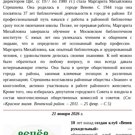
директором ЦБС (с 1977 по 1980 гг.) стала Маргарита Михайловна
Стрешнева. Она родилась в городе Веневе. С 1944 года она
посвятила 37 лет библиотечной деятельности в городе и районе. Её
профессиональный путь начался с работы в районной библиотеке
сразу после окончания школы. Позже, не прерывая работы, Маргарита
Михайловна завершила обучение в Московском библиотечном
институте. С юных лет она увлекалась чтением и общением с
людьми, что и определило её осознанный выбор профессии.
Маргарита Михайловна, как опытный библиотекарь и эрудированный
человек, с удовольствием делилась своими знаниями. К ней можно
было обратиться по любому вопросу, и она всегда давала
исчерпывающие ответы. Она была в центре общественной жизни
города и района, занимая ключевые позиции в различных
организациях. Стрешнева возглавляла районные общества «Знание» и
книголюбов, активно участвовала в работе районного женсовета.
Кроме того, она избиралась депутатом городского Совета и входила в
состав многочисленных общественных комиссий и советов. (
См:
«Красное знамя. Веневский район. – 2011. – 25 февр. – С.5)
21 января 2026 г.
10
лет назад
создан клуб «Венев
рукодельный
» —
общественный клуб мастеров