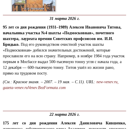
31 марта 2026 г.
95
лет со дня рождения (1931–1989) Алексея Ивановича Титова,
начальника участка №4 шахты «Подмосковная», почетного
шахтера, лауреата премии Советских профсоюзов им. И.И.
Бридько.
Под его руководством очистной участок шахты
«Подмосковная» добился значительных достижений, которые
прославили его на всю страну. Например, в ноябре 1984 года участок
первым в Мосбассе выдал 500-тысячную тонну угля с начала года, а
12 декабря — 600-тысячную тонну. Титов ушёл из жизни рано,
прямо на трудовом посту.
(См.: Красное знамя. – 2007. – 19 мая. – С.11). URL:
new-venev.ru,
gazeta-venev.ru
Venev.BezFormata.com
22 марта 2026 г.
175
лет со дня рождения Алексея Даниловича Кившенко,
живописца, действительного члена Академии художеств, уроженца