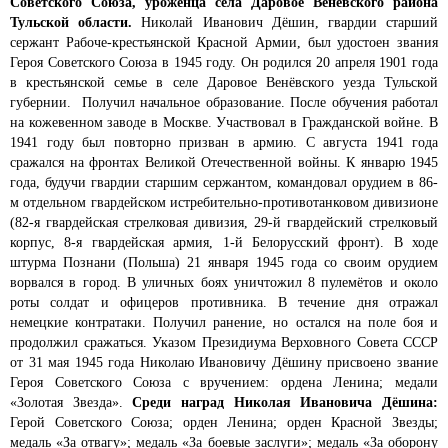
Советского Союза, уроженца села Даровое Венёвского района
Тульской области.
Николай Иванович Дёшин, гвардии старший
сержант Рабоче-крестьянской Красной Армии, был удостоен звания
Героя Советского Союза в 1945 году. Он родился 20 апреля 1901 года
в крестьянской семье в селе Даровое Венёвского уезда Тульской
губернии. Получил начальное образование. После обучения работал
на кожевенном заводе в Москве. Участвовал в Гражданской войне. В
1941 году был повторно призван в армию. С августа 1941 года
сражался на фронтах Великой Отечественной войны. К январю 1945
года, будучи гвардии старшим сержантом, командовал орудием в 86-
м отдельном гвардейском истребительно-противотанковом дивизионе
(82-я гвардейская стрелковая дивизия, 29-й гвардейский стрелковый
корпус, 8-я гвардейская армия, 1-й Белорусский фронт). В ходе
штурма Познани (Польша) 21 января 1945 года со своим орудием
ворвался в город. В уличных боях уничтожил 8 пулемётов и около
роты солдат и офицеров противника. В течение дня отражал
немецкие контратаки. Получил ранение, но остался на поле боя и
продолжил сражаться. Указом Президиума Верховного Совета СССР
от 31 мая 1945 года Николаю Ивановичу Дёшину присвоено звание
Героя Советского Союза с вручением: ордена Ленина; медали
«Золотая Звезда».
Среди наград Николая Ивановича Дёшина:
Герой Советского Союза; орден Ленина; орден Красной Звезды;
медаль «За отвагу»; медаль «За боевые заслуги»; медаль «За оборону