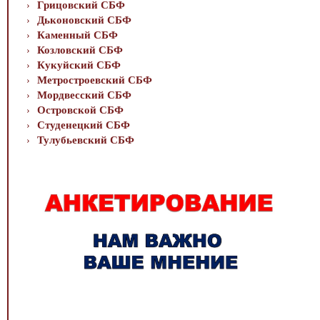
Грицовский СБФ
Дьконовский СБФ
Каменный СБФ
Козловский СБФ
Кукуйский СБФ
Метростроевский СБФ
Мордвесский СБФ
Островской СБФ
Студенецкий СБФ
Тулубьевский СБФ