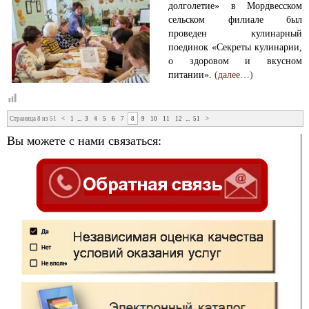
долголетие» в Мордвесском
сельском филиале был
проведен кулинарный
поединок «Секреты кулинарии,
о здоровом и вкусном
питании».
(далее…)
Страница 8 из 51
<
1
...
3
4
5
6
7
8
9
10
11
12
...
51
>
Вы можете с нами связаться: