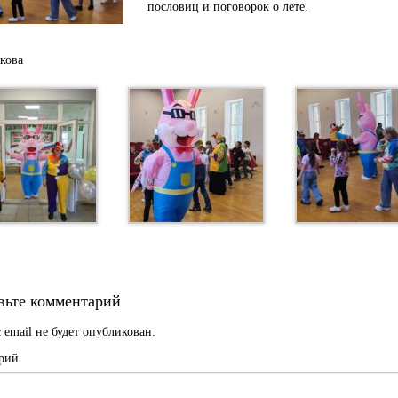
пословиц и поговорок о лете.
кова
вьте комментарий
 email не будет опубликован.
рий