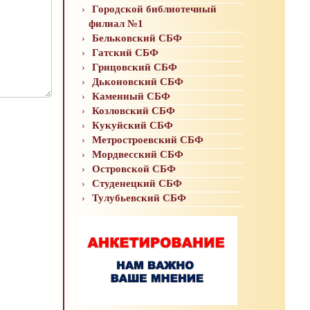
Городской библиотечный
филиал №1
Бельковский СБФ
Гатский СБФ
Грицовский СБФ
Дьконовский СБФ
Каменный СБФ
Козловский СБФ
Кукуйский СБФ
Метростроевский СБФ
Мордвесский СБФ
Островской СБФ
Студенецкий СБФ
Тулубьевский СБФ