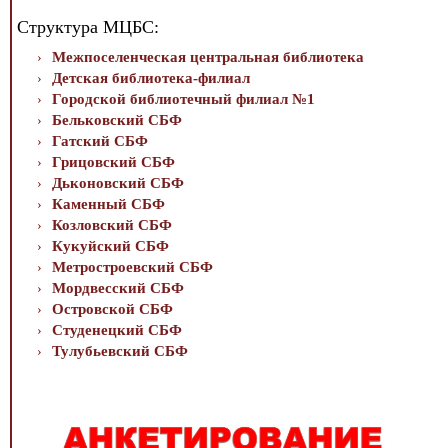
Структура МЦБС:
Межпоселенческая центральная библиотека
Детская библиотека-филиал
Городской библиотечный филиал №1
Бельковский СБФ
Гатский СБФ
Грицовский СБФ
Дьконовский СБФ
Каменный СБФ
Козловский СБФ
Кукуйский СБФ
Метростроевский СБФ
Мордвесский СБФ
Островской СБФ
Студенецкий СБФ
Тулубьевский СБФ