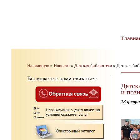
тест
Главна
На главную
»
Новости
»
Детская библиотека
»
Детская биб
Вы можете с нами связаться:
Детск
и поз
13 февра