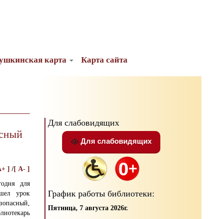
ушкинская карта
Карта сайта
Для слабовидящих
есный
Для слабовидящих
A+ ]
/
[ A- ]
годня для
График работы библиотеки:
шел урок
зопасный,
Пятница, 7 августа 2026г.
отекарь