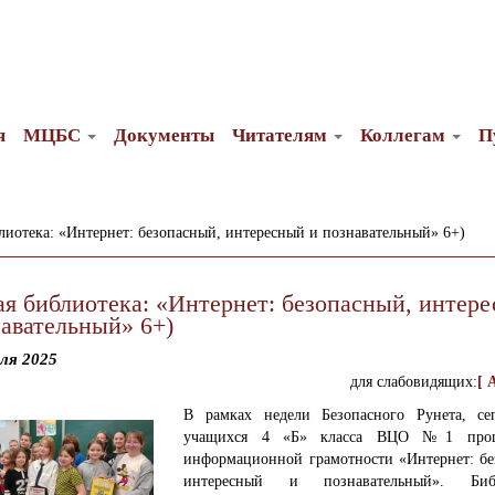
я
МЦБС
Документы
Читателям
Коллегам
П
лиотека: «Интернет: безопасный, интересный и познавательный» 6+)
ая библиотека: «Интернет: безопасный, интер
навательный» 6+)
ля 2025
для слабовидящих:
[ 
В рамках недели Безопасного Рунета, се
учащихся 4 «Б» класса ВЦО №1 про
информационной грамотности «Интернет: бе
интересный и познавательный».
Библи