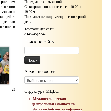
Понедельник - выходной
ернет, чем
Со вторника по воскресенье – 10.00 ч. –
резентации
19.00 ч.
 узнали о
Последняя пятница месяца – санитарный
чи ребята
день
т–вред или
Интернет и
Телефоны для связи:
8 (48745)2-54-19
Поиск по сайту
Найти:
Архив новостей
Архив
новостей
23
Структура МЦБС:
Межпоселенческая
центральная библиотека
Детская библиотека-филиал