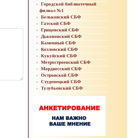
Городской библиотечный
филиал №1
Бельковский СБФ
Гатский СБФ
Грицовский СБФ
Дьконовский СБФ
Каменный СБФ
Козловский СБФ
Кукуйский СБФ
Метростроевский СБФ
Мордвесский СБФ
Островской СБФ
Студенецкий СБФ
Тулубьевский СБФ