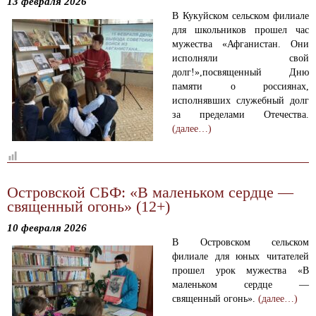
13 февраля 2026
В Кукуйском сельском филиале
для школьников прошел час
мужества «Афганистан. Они
исполняли свой
долг!»,посвященный Дню
памяти о россиянах,
исполнявших служебный долг
за пределами Отечества.
(далее…)
Островской СБФ: «В маленьком сердце —
священный огонь» (12+)
10 февраля 2026
В Островском сельском
филиале для юных читателей
прошел урок мужества «В
маленьком сердце —
священный огонь».
(далее…)