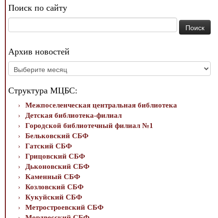
Поиск по сайту
Найти:
Архив новостей
Архив
новостей
Структура МЦБС:
Межпоселенческая центральная библиотека
Детская библиотека-филиал
Городской библиотечный филиал №1
Бельковский СБФ
Гатский СБФ
Грицовский СБФ
Дьконовский СБФ
Каменный СБФ
Козловский СБФ
Кукуйский СБФ
Метростроевский СБФ
Мордвесский СБФ