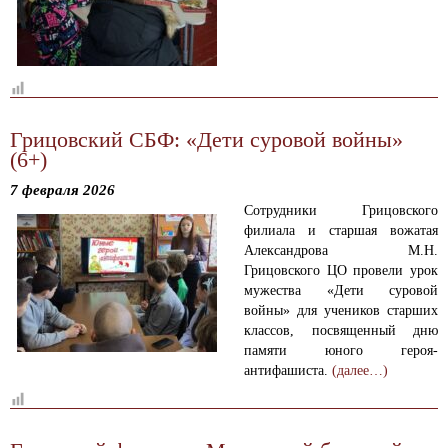
Грицовский СБФ: «Дети суровой войны»
(6+)
7 февраля 2026
Сотрудники Грицовского
филиала
и старшая
вожатая
Александрова М.Н.
Грицовского ЦО
провели у
рок
мужества «Дети суровой
войны»
для
учеников старших
классов,
посвященный дню
памяти юного
героя-
антифашиста
.
(далее…)