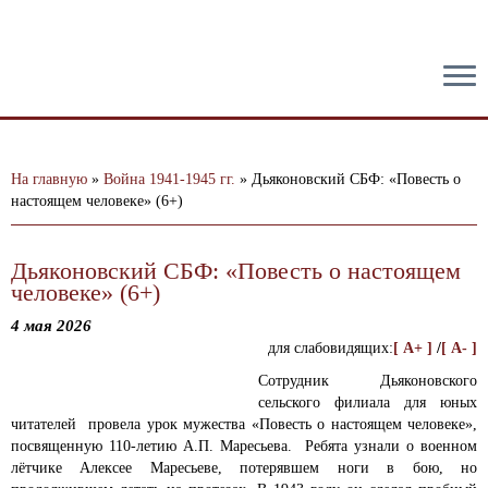
тест
На главную
»
Война 1941-1945 гг.
»
Дьяконовский СБФ: «Повесть о
настоящем человеке» (6+)
Дьяконовский СБФ: «Повесть о настоящем
человеке» (6+)
4 мая 2026
для слабовидящих:
[ A+ ]
/
[ A- ]
Сотрудник Дьяконовского
сельского филиала для юных
читателей провела урок мужества «Повесть о настоящем человеке»,
посвященную 110-летию А.П. Маресьева.
Ребята узнали о военном
лётчике Алексее Маресьеве, потерявшем ноги в бою, но