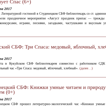
ует Спас (6+)
та 2017
 Литературной гостиной в Студенецком СБФ библиотекарь со ст. админ
ели праздничное мероприятие «Август праздник припас — трижды 
конкурсами, играми, песнями, загадками, частушками и вкусным у
ский СБФ: Три Спаса: медовый, яблочный, хл
та 2017
ста в Кукуйском СБФ библиотекарем совместно с работником СДК
льный час «Три Спаса: медовый, яблочный, хлебный».
(далее…)
нецкий СБФ: Книжки умные читаем и природу
ем (0+)
та 2017
нецком СБФ прошел литературно-экологический час «Книжки умные