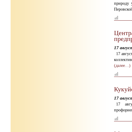
природу 
Перовской
Центр
предп
17 авгус
17 авгус
коллекти
(далее…)
Кукуй
17 авгус
17 авг
профорие