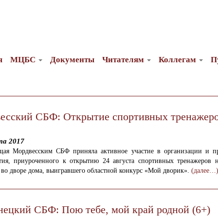
я
МЦБС
Документы
Читателям
Коллегам
П
есский СБФ: Открытие спортивных тренажер
та 2017
щая Мордвесским СБФ приняла активное участие в организации и п
тия, приуроченного к открытию 24 августа спортивных тренажеров н
во дворе дома, выигравшего областной конкурс «Мой дворик».
(далее…
нецкий СБФ: Пою тебе, мой край родной (6+)