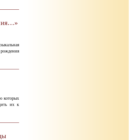
ания…»
зыкальная
 рождения
ю которых
щить их к
ды