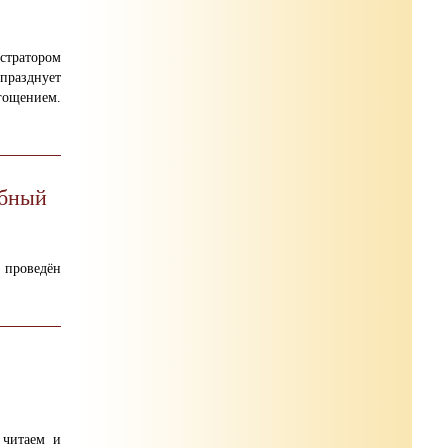
истратором
празднует
гощением.
ебный
 проведён
 читаем и