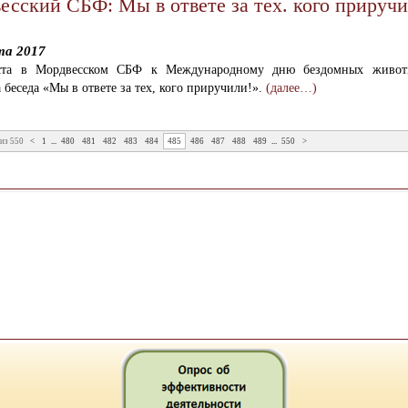
есский СБФ: Мы в ответе за тех. кого приручи
та 2017
ста в Мордвесском СБФ к Международному дню бездомных живот
 беседа «Мы в ответе за тех, кого приручили!».
(далее…)
из 550
<
1
...
480
481
482
483
484
485
486
487
488
489
...
550
>