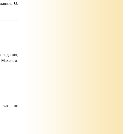
ианки, О.
о издания,
 Махелем.
й час по