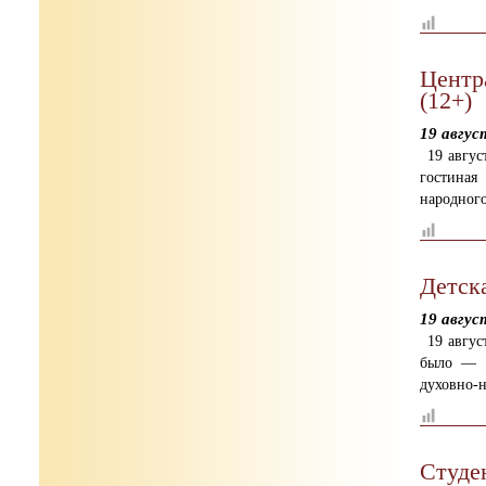
Центр
(12+)
19 авгус
19 авгу
гостиная
народног
Детск
19 авгус
19 авгу
было — п
духовно-
Студе