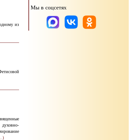
Мы в соцсетях
одному из
Фетисовой
священные
духовно-
мирование
…)