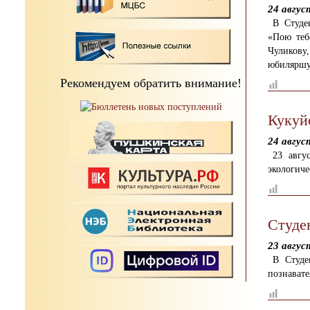
24 авгус
В Студе
«Пою теб
Чуликову
юбиляршу
Рекомендуем обратить внимание!
Кукуй
24 авгус
23 авгу
экологич
Студе
23 авгус
В Студе
познават