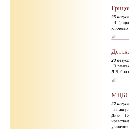
Грицо
23 авгус
В Грицо
ключевых
Детск
23 авгус
В рамка
Л.В. был 
МЦБС:
22 авгус
22 авгу
Дню Гос
нравстве
уважения 