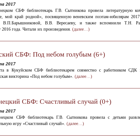
та 2017
нецком СБФ библиотекарь Г.В. Сытникова провела литературную к
е, мой край родной», посвященную веневским поэтам-юбилярам 2017 
, В.П.Барышниковой, В.В. Вересаеву, и также вспомнили Т.Н. Ра
 2016 года. Читали их произведения.
(далее…)
ский СБФ: Под небом голубым (6+)
та 2017
ста в Кукуйском СБФ библиотекарем совместно с работником СДК 
еская викторина «Под небом голубым».
(далее…)
нецкий СБФ: Счастливый случай (0+)
та 2017
нецком СБФ библиотекарь Г.В. Сытникова провела с детьми развле
ельную игру «Счастливый случай».
(далее…)