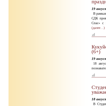
праздн
19 авгус
В рамках
СДК пров
Спас» с 
(далее…)
Кукуй
(6+)
19 авгус
18 авгу
познавате
Студе
уважа
18 авгус
В Студе