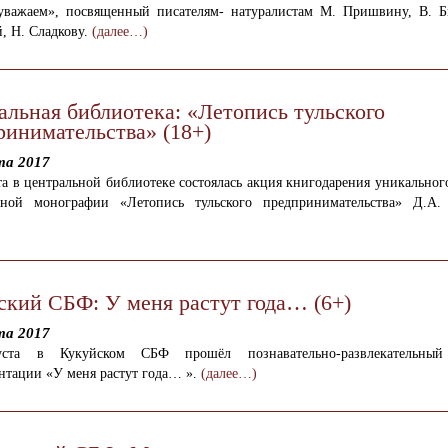
уважаем», посвященный писателям- натуралистам М. Пришвину, В. Б
, Н. Сладкову.
(далее…)
альная библиотека: «Летопись тульского
ринимательства» (18+)
та 2017
та в центральной библиотеке состоялась акция книгодарения уникальног
вной монографии «Летопись тульского предпринимательства» Д.А.
ский СБФ: У меня растут года… (6+)
та 2017
уста в Кукуйском СБФ прошёл познавательно-развлекательны
нтации «У меня растут года… ».
(далее…)