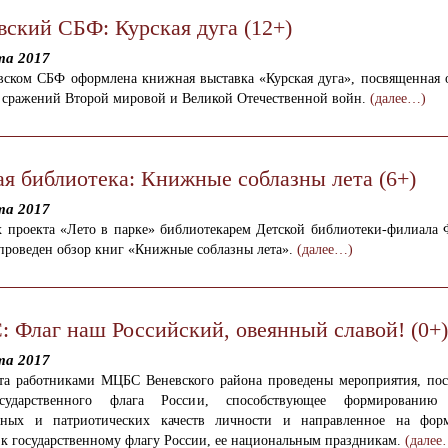
вский СБФ: Курская дуга (12+)
та 2017
вском СБФ оформлена книжная выставка «Курская дуга», посвященная 
 сражений Второй мировой и Великой Отечественной войн.
(далее…)
ая библиотека: Книжные соблазны лета (6+)
та 2017
х проекта «Лето в парке» библиотекарем Детской библиотеки-филиала 
проведен обзор книг «Книжные соблазны лета».
(далее…)
 Флаг наш Российский, овеянный славой! (0+)
та 2017
ста работниками МЦБС Веневского района проведены мероприятия, по
ударственного флага России, способствующее формированию 
нных и патриотических качеств личности и направленное на фор
к государственному флагу России, ее национальным праздникам.
(далее