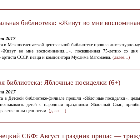
альная библиотека: «Живут во мне воспомин
та 2017
ста в Межпоселенческой центральной библиотеке прошла литературно-му
 «Живут во мне воспоминания…», посвященная 75-летию со дня
о артиста СССР, певца и композитора Муслима Магомаева.
(далее…)
ая библиотека: Яблочные посиделки (6+)
та 2017
ста в Детской библиотеке-филиале прошли «Яблочные посиделки», цель
ознакомить детей с народным праздником Яблочный Спас, приоб
нравственным ценностям.
(далее…)
нецкий СБФ: Август праздник припас — триж