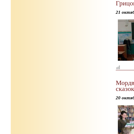
Грицо
21 октя
Мордв
сказок
20 октя