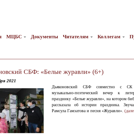
я
МЦБС
Документы
Читателям
Коллегам
П
новский СБФ: «Белые журавли» (6+)
бря 2021
Дьяконовский СБФ совместно с СК
музыкально-поэтический вечер к литер
празднику «Белые журавли», на котором би
рассказала об истории праздника. Звуч
Рамсула Гамзатова и песня «Журавли».
(дал