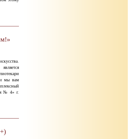
ем!»
кусства.
 является
лиотекари
и мы вам
мплексный
я № 4» г.
+)