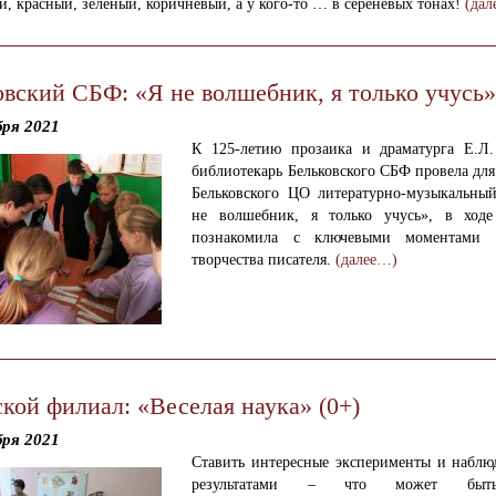
, красный, зелёный, коричневый, а у кого-то … в сереневых тонах!
(дал
овский СБФ: «Я не волшебник, я только учусь»
бря 2021
К 125-летию прозаика и драматурга Е.Л
библиотекарь
Бельковского СБФ провела дл
Бельковского ЦО
литературно-музыкальны
не волшебник, я только учусь», в ходе
познакомила с ключевыми моментами
творчества писателя.
(далее…)
кой филиал: «Веселая наука» (0+)
бря 2021
Ставить интересные эксперименты и наблюд
результатами – что может быт