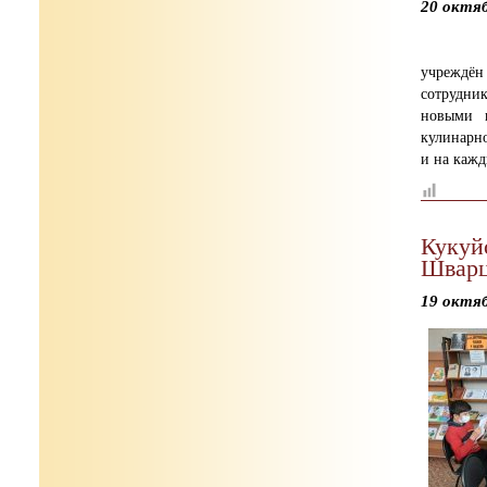
20 октя
учреждён
сотрудни
новыми 
кулинарно
и на каж
Кукуй
Шварц
19 октя