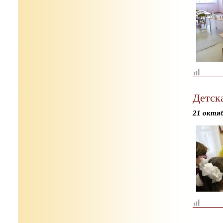
Детск
21 октя