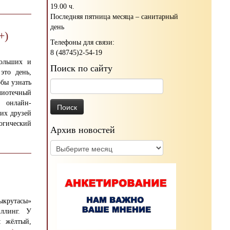
19.00 ч.
Последняя пятница месяца – санитарный
день
+)
Телефоны для связи:
8 (48745)2-54-19
ольших и
Поиск по сайту
то день,
обы узнать
Найти:
лиотечный
онлайн-
их друзей
гический
Архив новостей
Архив
новостей
ыкрутасы»
ллинг. У
: жёлтый,