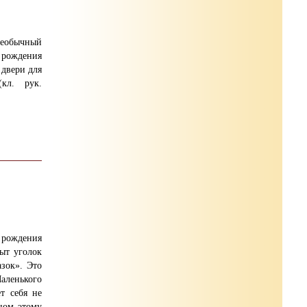
еобычный
 рождения
 двери
для
(кл. рук.
 рождения
ыт уголок
зок». Это
ленького
т себя не
нном этому