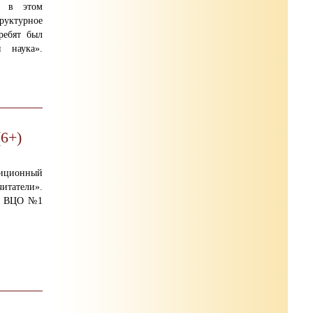
з в этом
уктурное
ребят был
 наука».
6+)
иционный
итатели».
са ВЦО №1