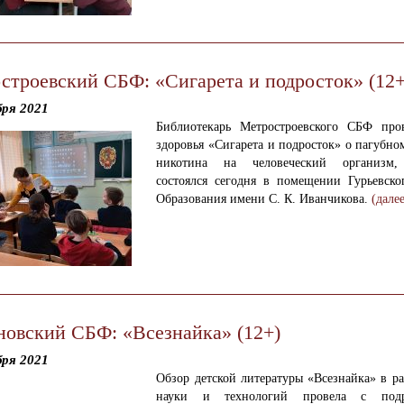
строевский СБФ: «Сигарета и подросток» (12+
бря 2021
Библиотекарь Метростроевского СБФ про
здоровья «Сигарета и подросток» о
пагубно
никотина на человеческий организм,
состоялся сегодня
в помещении Гурьевско
Образования имени С. К. Иванчикова.
(дале
новский СБФ: «Всезнайка» (12+)
бря 2021
Обзор детской литературы «Всезнайка» в
ра
науки и технологий
провела с подр