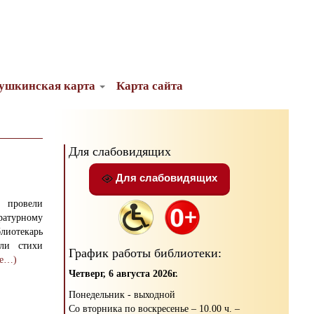
ушкинская карта
Карта сайта
Для слабовидящих
Для слабовидящих
 провели
атурному
блиотекарь
али стихи
График работы библиотеки:
ее…)
Четверг, 6 августа 2026г.
Понедельник - выходной
Со вторника по воскресенье – 10.00 ч. –