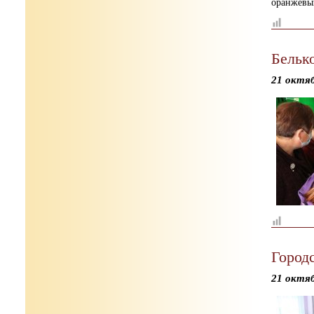
оранжевый
Бельк
21 октя
Городс
21 октя