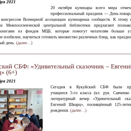
бря 2021
20 октября кулинары всего мира отмеч
профессиональный праздник — День повара
 конгрессом Всемирной ассоциации кулинарных сообществ. К этому 
ки Межпоселенческой центральной библиотеки предлагают познак
книгами из фондов МЦБ, которые помогут читателям больше уз
е изобилие, научиться готовить множество различных блюд, как праздн
дый день.
(далее…)
ский СБФ: «Удивительный сказочник – Евгени
» (6+)
бря 2021
Сегодня в Кукуйский СБФ были пр
учащиеся 5-го класса (кл. рук. Савченко
литературный вечер «Удивительный ска
Евгений Шварц», посвящённый 125-лети
рождения.
(далее…)