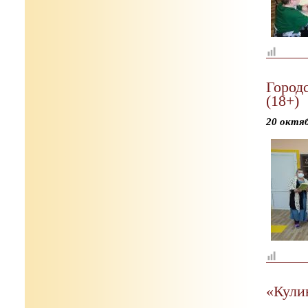
Город
(18+)
20 октя
«Кули