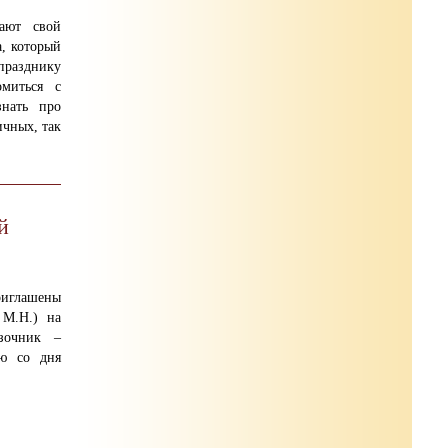
ают свой
, который
празднику
омиться с
нать про
ичных, так
й
иглашены
 М.Н.) на
зочник –
ю со дня