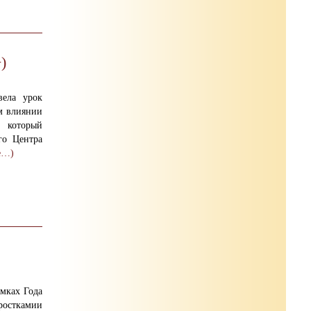
)
вела урок
м влиянии
 который
го Центра
е…)
мках Года
осткамии