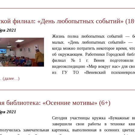
ской филиал: «День любопытных событий» (18
бря 2021
Жизнь полна любопытных событий — б
малых. «День любопытных событий» — э
когда можно потратить некоторое время, чт
об окружающем. Работники Городской биб
филиал №1 г. Венев подготовили 
видеоэкспедицию «Мир вокруг нас» для сво
из ГУ ТО «Веневский психоневроло
».
(далее…)
ая библиотека: «Осенние мотивы» (6+)
бря 2021
Сегодня участницы кружка «Бумажные в
завершили свои работы в технике кви
получилась замечательная картинка, выполненная в осенних цветах