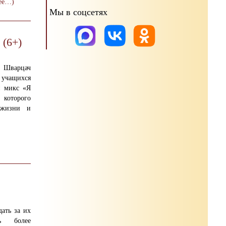
ее…)
Мы в соцсетях
 (6+)
. Шварцач
я учащихся
й микс «Я
 которого
 жизни и
ать за их
ь более