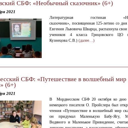
вский СБФ: «Необычный сказочник» (6+)
бря 2021
Литературная гостиная
«Н
сказочник»,
посвященная 125-летию со
дня
Евгения Львовича Шварца, распахнула свои
учеников 4
класса
Грицовского ЦО
Кузнецова С.В.)
(далее…)
есский СБФ: «Путешествие в волшебный мир
» (6+)
бря 2021
В Мордвесском СБФ
20 октября ко дню
немецкого писателя О. Пройслера был откр
чтения «Путешествие в волшебный мир ска
он придумал Маленькую Бабу-Ягу, Ма
Водяного и Маленькое Привидение, считае
детским писателем, а рассказчиком, обуче