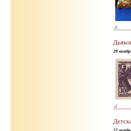
Дьяко
28 ноябр
Детск
27 ноябр