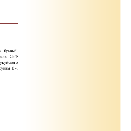
у буквы?!
ского СБФ
Кукуйского
буквы Ё».