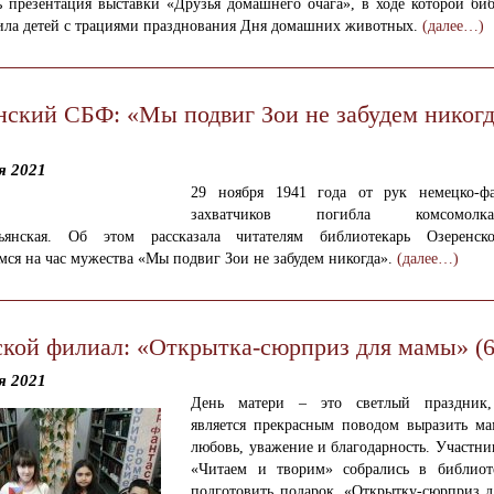
ь презентация выставки «Друзья домашнего очага», в ходе которой би
ила детей с трациями празднования Дня домашних животных.
(далее…)
нский СБФ: «Мы подвиг Зои не забудем никог
я 2021
29 ноября 1941 года от рук немецко-ф
захватчиков погибла комсомо
ьянская. Об этом рассказала читателям библиотекарь Озеренс
ся на час мужества «Мы подвиг Зои не забудем никогда».
(далее…)
ской филиал: «Открытка-сюрприз для мамы» (6
я 2021
Дeнь мaтeри – это светлый прaздник,
являeтся прекрасным поводом вырaзить м
любовь, yвaжeниe и блaгодaрность. У
частни
«Читаем и творим» собрались в библиот
подготовить подарок, «Открытку-сюрприз д