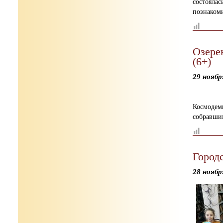
состоялас
познаком
Озере
(6+)
29 ноябр
Космодем
собравшим
Город
28 ноябр