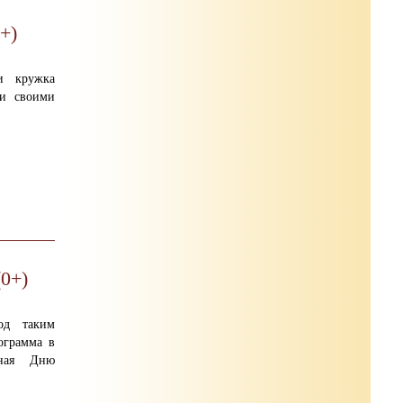
+)
и кружка
ли своими
(0+)
од таким
ограмма в
нная Дню