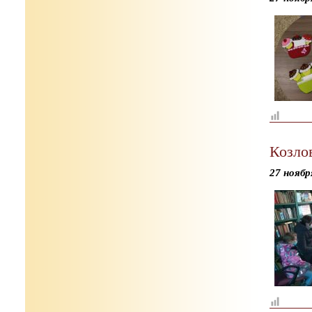
Козло
27 ноябр