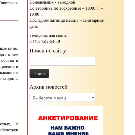
Понедельник - выходной
ветского
Со вторника по воскресенье – 10.00 ч. –
19.00 ч.
Последняя пятница месяца – санитарный
день
Телефоны для связи:
8 (48745)2-54-19
акое кино.
Поиск по сайту
одит в нем
Найти:
 образы и
строение и
ивающие в
викторины
Архив новостей
Архив
новостей
отных,
в
блиотеки