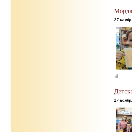
Мордв
27 ноябр
Детск
27 ноябр