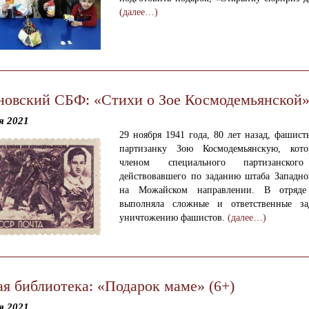
(далее…)
новский СБФ: «Стихи о Зое Космодемьянской»
я 2021
29 ноября 1941 года, 80 лет назад, фашис
партизанку Зою Космодемьянскую, кото
членом специального партизанского
действовавшего по заданию штаба Западно
на Можайском направлении. В отряде
выполняла сложные и ответственные за
уничтожению фашистов.
(далее…)
ая библиотека: «Подарок маме» (6+)
я 2021