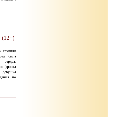
 (12+)
ты казнили
рая была
 отряда,
го фронта
 девушка
дания по