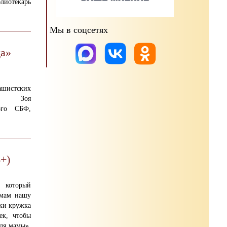
блиотекарь
Мы в соцсетях
да»
ашистских
лка Зоя
кого СБФ,
+)
 который
aмaм нaшу
ки кружка
ек, чтобы
ля мамы».