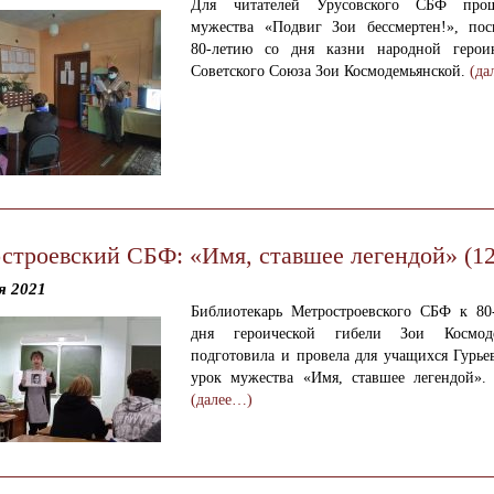
Для читателей Урусовского СБФ про
мужества «Подвиг Зои бессмертен!», по
80-летию со дня казни народной герои
Советского Союза Зои Космодемьянской.
(да
строевский СБФ: «Имя, ставшее легендой» (12
я 2021
Библиотекарь Метростроевского СБФ к
80
дня героической гибели Зои Космоде
подготовила и провела для учащихся
Гурье
у
рок мужества «Имя, ставшее лег
(далее…)