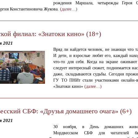
рождения Маршала, четырежды Героя Со
оргия Константиновича Жукова.
(далее…)
ской филиал: «Знатоки кино» (18+)
я 2021
Вряд ли найдется человек, не знающи что т
И дети, и взрослые любят его, каждый нах
что-то для себя. Когда на экране оживают
следует интересный сюжет, поднимается на
даже, складываются судьбы. Сегодня прож
ГУ ТО ПНИт стали участниками онлайн-
«Знатоки кино»
(далее…)
есский СБФ: «Друзья домашнего очага» (6+)
я 2021
30 ноября, в День домашних жив
Мордвесском СБФ
для читателей би