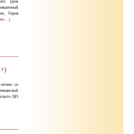
шёл урок
священный
ни, Героя
лее…)
+)
-летию со
мьянской
вского ЦО
ендой».