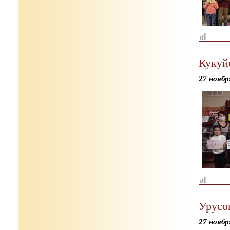
Кукуй
27 ноябр
Урусо
27 ноябр