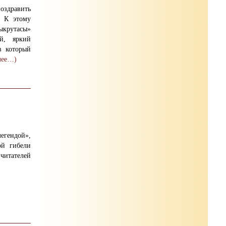
оздравить
. К этому
крутасы»
й, яркий
в который
лее…)
ендой»,
ой гибели
итателей