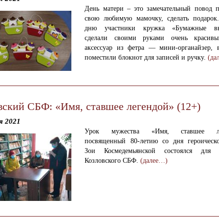
День матери – это замечательный повод п
свою любимую мамочку, сделать подарок
дню участники кружка «Бумажные вы
сделали своими руками очень красивы
аксессуар из фетра — мини-органайзер, 
поместили блокнот для записей и ручку.
(да
вский СБФ: «Имя, ставшее легендой» (12+)
я 2021
Урок мужества «Имя, ставшее лег
посвященный 80-летию со дня героическ
Зои Космедемьянской состоялся для ч
Козловского СБФ.
(далее…)