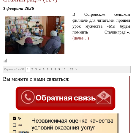
3 февраля 2026
В Островском сельском
филиале для читателей прошел
урок мужества «Мы будем
помнить Сталинград!».
(далее…)
Страница 1 из 32
1
2
3
4
5
6
7
8
9
10
...
32
>
Вы можете с нами связаться: