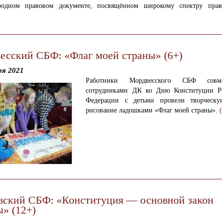
родном правовом документе,
посвящённом широкому спектру прав
есский СБФ: «Флаг моей страны» (6+)
ря 2021
Работники Мордвесского СБФ совм
сотрудниками ДК ко Дню Конституции Р
Федерации с детьми провели творческу
рисование ладошками «Флаг моей страны».
вский СБФ: «Конституция — основной закон
ы» (12+)