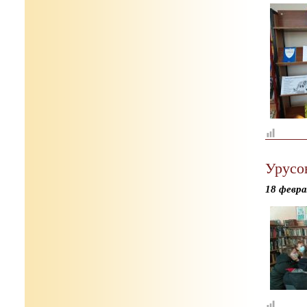
Урусо
18 февра