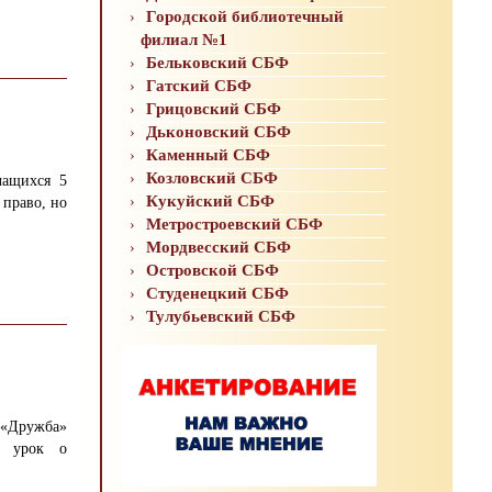
Городской библиотечный
филиал №1
Бельковский СБФ
Гатский СБФ
Грицовский СБФ
Дьконовский СБФ
Каменный СБФ
Козловский СБФ
чащихся 5
Кукуйский СБФ
 право, но
Метростроевский СБФ
Мордвесский СБФ
Островской СБФ
Студенецкий СБФ
Тулубьевский СБФ
я «Дружба»
й урок о