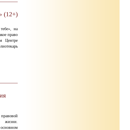
 (12+)
тебе», на
акое право
ом Центре
лиотекарь
ия
равовой
й жизни.
б основном