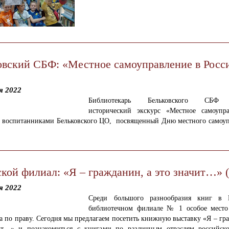
овский СБФ: «Местное самоуправление в Росс
я 2022
Библиотекарь Бельковского СБФ 
исторический экскурс «Местное самоупр
с воспитанниками Бельковского ЦО, посвященный Дню местного самоуп
ской филиал: «Я – гражданин, а это значит…» 
я 2022
Среди большого разнообразия книг в Г
библиотечном филиале № 1 особое место
а по праву. Сегодня мы предлагаем посетить книжную выставку «Я – гр
ит…» и познакомиться с книгами по
различным отраслям российско