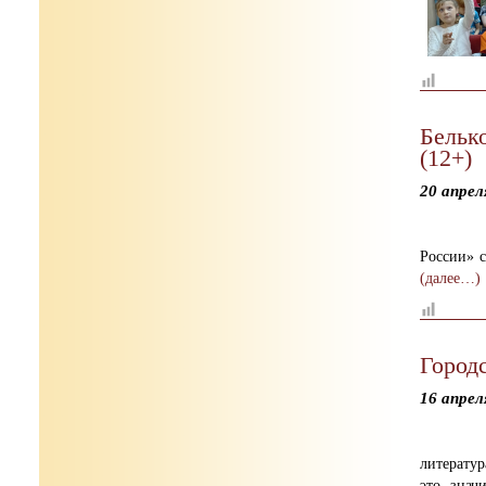
Бельк
(12+)
20 апрел
России» 
(далее…)
Город
16 апрел
литератур
это знач