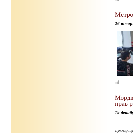
Метро
26 январ
Мордв
прав р
19 декаб
Деклараци