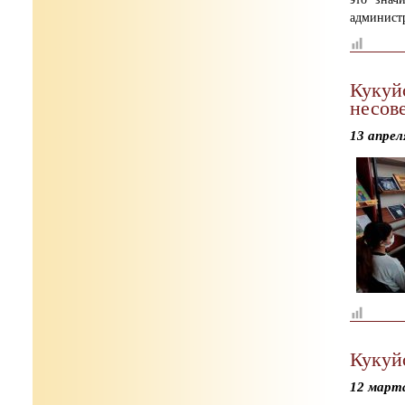
администр
Кукуй
несов
13 апрел
Кукуй
12 март