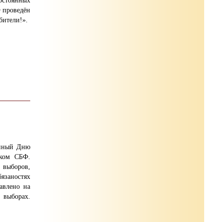
остоянных
 проведён
бители!».
ённый Дню
ском СБФ.
выборов,
заностях
авлено на
выборах.