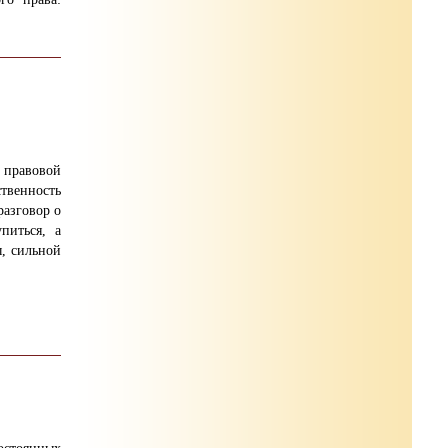
 правовой
нность
разговор о
питься, а
, сильной