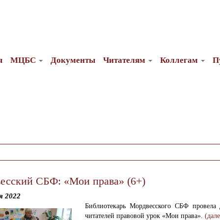
я
МЦБС
Документы
Читателям
Коллегам
П
есский СБФ: «Мои права» (6+)
я 2022
Библиотекарь Мордвесского СБФ провела
читателей правовой урок «Мои права».
(дал