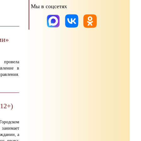
Мы в соцсетях
ии»
провела
авление в
равления.
(12+)
ородском
 занимает
ажданин, а
го права: