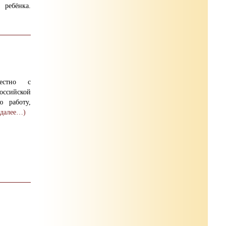
 ребёнка.
естно с
оссийской
ю работу,
(далее…)