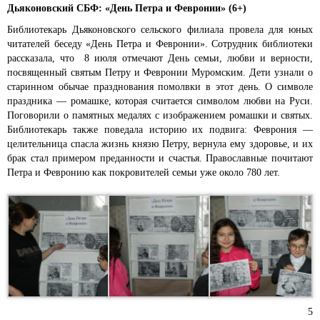
Дьяконовский СБФ: «День Петра и Февронии» (6+)
Библиотекарь Дьяконовского сельского филиала провела для юных
читателей беседу «День Петра и Февронии». Сотрудник библиотеки
рассказала, что 8 июля отмечают День семьи, любви и верности,
посвященный святым Петру и Февронии Муромским. Дети узнали о
старинном обычае празднования помолвки в этот день. О символе
праздника — ромашке, которая считается символом любви на Руси.
Поговорили о памятных медалях с изображением ромашки и святых.
Библиотекарь также поведала историю их подвига: Феврония —
целительница спасла жизнь князю Петру, вернула ему здоровье, и их
брак стал примером преданности и счастья. Православные почитают
Петра и Февронию как покровителей семьи уже около 780 лет.
5