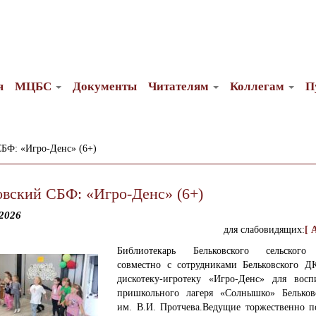
я
МЦБС
Документы
Читателям
Коллегам
П
СБФ: «Игро-Денс» (6+)
овский СБФ: «Игро-Денс» (6+)
2026
для слабовидящих:
[ 
Библиотекарь Бельковского сельского
совместно с сотрудниками Бельковского Д
дискотеку-игротеку «Игро-Денс» для восп
пришкольного лагеря «Солнышко» Белько
им. В.И. Протчева.
Ведущие торжественно п