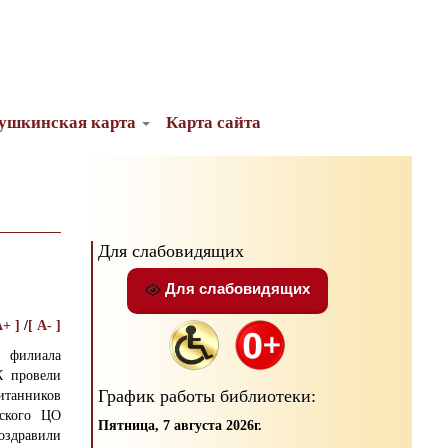
ушкинская карта
Карта сайта
Для слабовидящих
Для слабовидящих
A+ ]
/
[ A- ]
 филиала
К провели
График работы библиотеки:
итанников
вского ЦО
Пятница, 7 августа 2026г.
оздравили