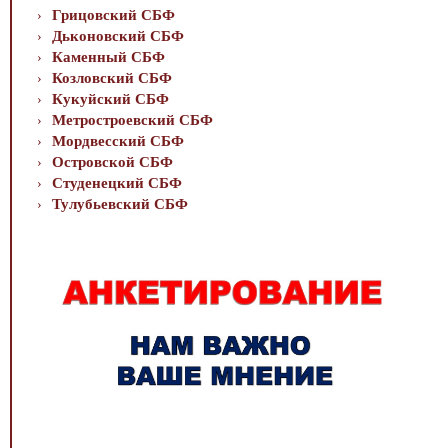
Грицовский СБФ
Дьконовский СБФ
Каменный СБФ
Козловский СБФ
Кукуйский СБФ
Метростроевский СБФ
Мордвесский СБФ
Островской СБФ
Студенецкий СБФ
Тулубьевский СБФ