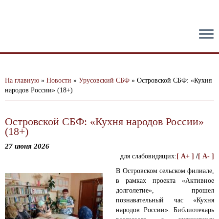
тест
На главную
»
Новости
»
Урусовский СБФ
»
Островской СБФ: «Кухня
народов России» (18+)
Островской СБФ: «Кухня народов России»
(18+)
27 июня 2026
для слабовидящих:
[ A+ ]
/
[ A- ]
В Островском сельском филиале,
в рамках проекта «Активное
долголетие», прошел
познавательный час «Кухня
народов России».
Библиотекарь