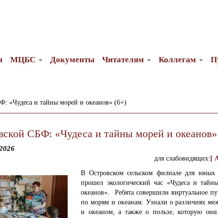
я
МЦБС
Документы
Читателям
Коллегам
П
Ф: «Чудеса и тайны морей и океанов» (6+)
вской СБФ: «Чудеса и тайны морей и океанов» 
2026
для слабовидящих:
[ 
В Островском сельском филиале для юных 
прошел экологический час «Чудеса и тайн
океанов».
Ребята совершили виртуальное пу
по морям и океанам. Узнали о различиях ме
и океаном, а также о пользе, которую они