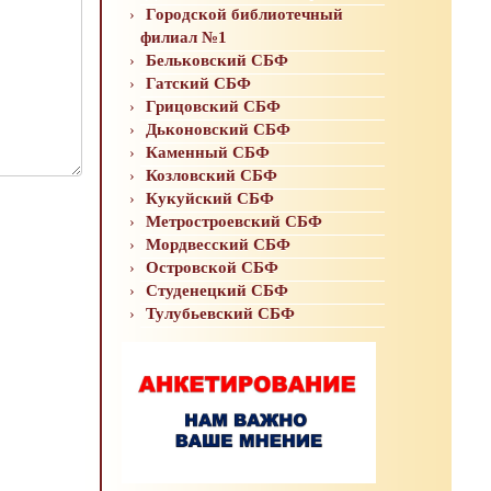
Городской библиотечный
филиал №1
Бельковский СБФ
Гатский СБФ
Грицовский СБФ
Дьконовский СБФ
Каменный СБФ
Козловский СБФ
Кукуйский СБФ
Метростроевский СБФ
Мордвесский СБФ
Островской СБФ
Студенецкий СБФ
Тулубьевский СБФ