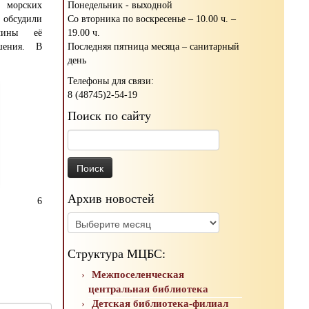
Понедельник - выходной
и морских
Со вторника по воскресенье – 10.00 ч. –
 обсудили
19.00 ч.
ичины её
Последняя пятница месяца – санитарный
шения. В
день
Телефоны для связи:
8 (48745)2-54-19
Поиск по сайту
Найти:
Архив новостей
6
Архив
новостей
Структура МЦБС:
Межпоселенческая
центральная библиотека
Детская библиотека-филиал