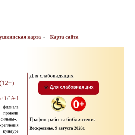
ушкинская карта
Карта сайта
Для слабовидящих
(12+)
Для слабовидящих
A+ ]
/
[ A- ]
 филиала
провели
График работы библиотеки:
сильны».
репления
Воскресенье, 9 августа 2026г.
 культуре