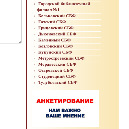
Городской библиотечный
филиал №1
Бельковский СБФ
Гатский СБФ
Грицовский СБФ
Дьконовский СБФ
Каменный СБФ
Козловский СБФ
Кукуйский СБФ
Метростроевский СБФ
Мордвесский СБФ
Островской СБФ
Студенецкий СБФ
Тулубьевский СБФ