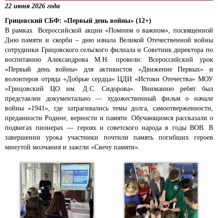
22 июня 2026 года
Грицовский СБФ: «Первый день войны» (12+)
В рамках Всероссийской акции «Помним о важном», посвященной
Дню памяти и скорби – дню начала Великой Отечественной войны
сотрудники Грицовского сельского филиала и Советник директора по
воспитанию Александрова М.Н. провели: Всероссийский урок
«Первый день войны» для активистов «Движение Первых» и
волонтеров отряда «Добрые сердца» ЦДИ «Истоки Отечества» МОУ
«Грицовский ЦО им. Д.С. Сидорова». Вниманию ребят был
представлен документально — художественный фильм о начале
войны «1941», где затрагивались темы долга, самоотверженности,
преданности Родине, верности и памяти. Обучающимся рассказали о
подвигах пионерах — героях и советского народа в годы ВОВ. В
завершении урока участники почтили память погибших героев
минутой молчания и зажгли «Свечу памяти».