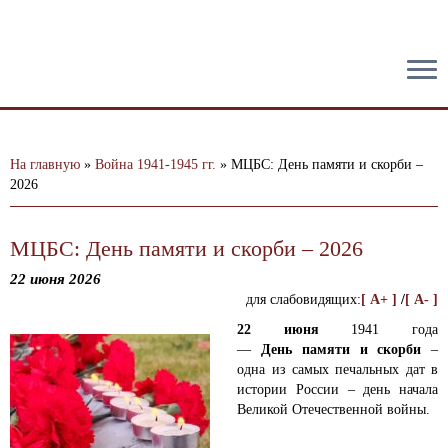
тест
На главную
»
Война 1941-1945 гг.
»
МЦБС: День памяти и скорби –
2026
МЦБС: День памяти и скорби – 2026
22 июня 2026
для слабовидящих:
[ A+ ]
/
[ A- ]
22
июня
1941 года
—
День
памяти
и
скорби
–
одна из самых печальных дат в
истории России – день начала
Великой Отечественной войны.