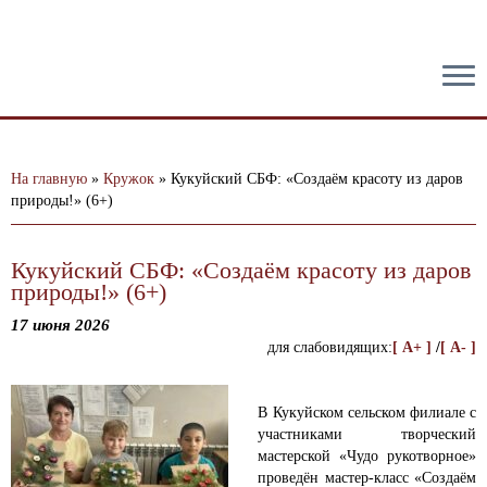
тест
На главную
»
Кружок
»
Кукуйский СБФ: «Создаём красоту из даров
природы!» (6+)
Кукуйский СБФ: «Создаём красоту из даров
природы!» (6+)
17 июня 2026
для слабовидящих:
[ A+ ]
/
[ A- ]
В Кукуйском сельском филиале с
участниками творческий
мастерской «Чудо рукотворное»
проведён мастер-класс «Создаём