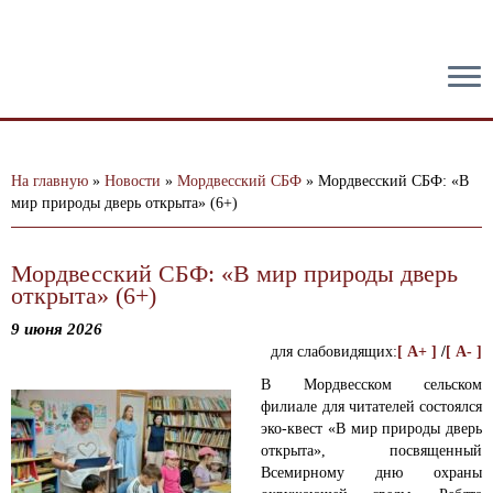
тест
На главную
»
Новости
»
Мордвесский СБФ
»
Мордвесский СБФ: «В
мир природы дверь открыта» (6+)
Мордвесский СБФ: «В мир природы дверь
открыта» (6+)
9 июня 2026
для слабовидящих:
[ A+ ]
/
[ A- ]
В Мордвесском сельском
филиале для читателей состоялся
эко-квест «В мир природы дверь
открыта», посвященный
Всемирному дню охраны