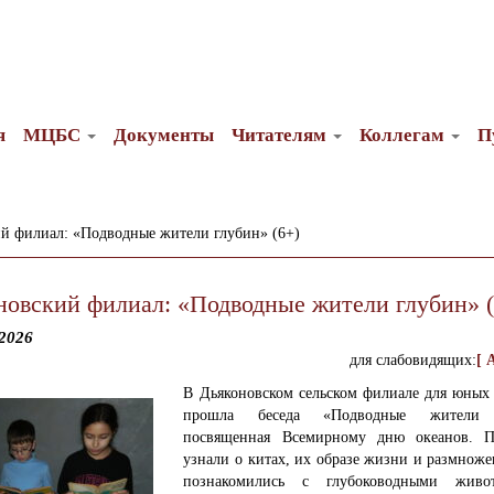
я
МЦБС
Документы
Читателям
Коллегам
П
й филиал: «Подводные жители глубин» (6+)
новский филиал: «Подводные жители глубин» (
2026
для слабовидящих:
[ 
В Дьяконовском сельском филиале для юных 
прошла беседа «Подводные жители 
посвященная Всемирному дню океанов.
П
узнали о китах, их образе жизни и размнож
познакомились с глубоководными жив