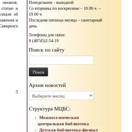
Понедельник - выходной
кеанов.
Со вторника по воскресенье – 10.00 ч. –
 статью и
19.00 ч.
узнали об
Последняя пятница месяца – санитарный
бражения и
день
Северного
Телефоны для связи:
8 (48745)2-54-19
Поиск по сайту
Найти:
Архив новостей
5
Архив
новостей
Структура МЦБС:
Межпоселенческая
центральная библиотека
Детская библиотека-филиал