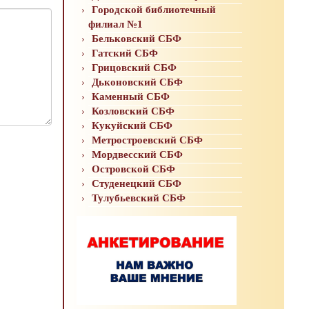
Городской библиотечный
филиал №1
Бельковский СБФ
Гатский СБФ
Грицовский СБФ
Дьконовский СБФ
Каменный СБФ
Козловский СБФ
Кукуйский СБФ
Метростроевский СБФ
Мордвесский СБФ
Островской СБФ
Студенецкий СБФ
Тулубьевский СБФ