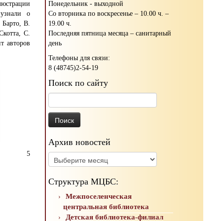
Понедельник - выходной
люстрации
Со вторника по воскресенье – 10.00 ч. –
 узнали о
19.00 ч.
 Барто, В.
Последняя пятница месяца – санитарный
Скотта, С.
день
т авторов
Телефоны для связи:
8 (48745)2-54-19
Поиск по сайту
Найти:
Архив новостей
5
Архив
новостей
Структура МЦБС:
Межпоселенческая
центральная библиотека
Детская библиотека-филиал