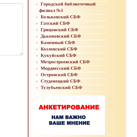
Городской библиотечный
филиал №1
Бельковский СБФ
Гатский СБФ
Грицовский СБФ
Дьконовский СБФ
Каменный СБФ
Козловский СБФ
Кукуйский СБФ
Метростроевский СБФ
Мордвесский СБФ
Островской СБФ
Студенецкий СБФ
Тулубьевский СБФ