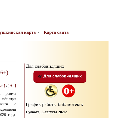
ушкинская карта
Карта сайта
Для слабовидящих
6+)
Для слабовидящих
A+ ]
/
[ A- ]
а провела
и-юбиляры
График работы библиотеки:
книги с
ведениями
Суббота, 8 августа 2026г.
026 года.