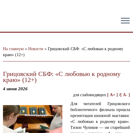
тест
На главную
»
Новости
»
Грицовский СБФ: «С любовью к родному
краю» (12+)
Грицовский СБФ: «С любовью к родному
краю» (12+)
4 июня 2026
для слабовидящих:
[ A+ ]
/
[ A- ]
Для читателей Грицовского
библиотечного филиала прошла
презентация книжной выставки:
«С любовью к родному краю».
Тихон Чуликов — он старейший