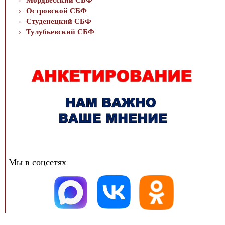
Мордвесский СБФ
Островской СБФ
Студенецкий СБФ
Тулубьевский СБФ
Мы в соцсетях