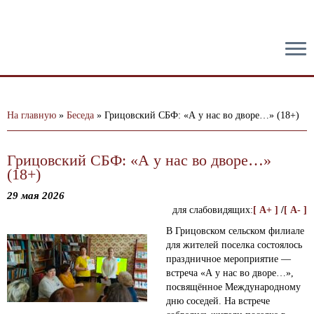
тест
На главную
»
Беседа
»
Грицовский СБФ: «А у нас во дворе…» (18+)
Грицовский СБФ: «А у нас во дворе…»
(18+)
29 мая 2026
для слабовидящих:
[ A+ ]
/
[ A- ]
В Грицовском сельском филиале
для жителей поселка состоялось
праздничное мероприятие —
встреча «А у нас во дворе…»,
посвящённое Международному
дню соседей.
На встрече