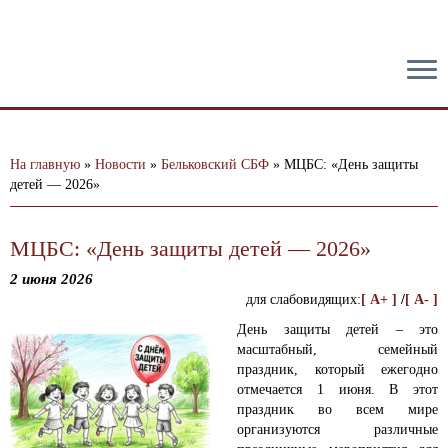
тест
На главную
»
Новости
»
Бельковский СБФ
»
МЦБС: «День защиты
детей — 2026»
МЦБС: «День защиты детей — 2026»
2 июня 2026
для слабовидящих:
[ A+ ]
/
[ A- ]
День защиты детей – это
масштабный, семейный
праздник, который ежегодно
отмечается 1 июня. В этот
праздник во всем мире
организуются различные