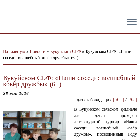
тест
На главную
»
Новости
»
Кукуйский СБФ
»
Кукуйском СБФ: «Наши
соседи: волшебный ковёр дружбы» (6+)
Кукуйском СБФ: «Наши соседи: волшебный
ковёр дружбы» (6+)
28 мая 2026
для слабовидящих:
[ A+ ]
/
[ A- ]
В Кукуйском сельском филиале
для детей проведён
литературный турнир «Наши
соседи: волшебный ковёр
дружбы», посвящённый Году