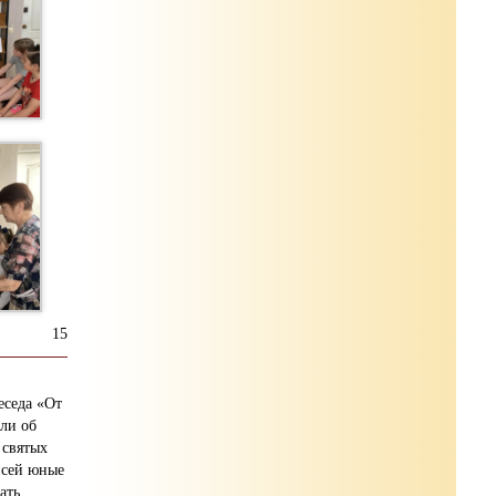
15
еседа «От
ли об
 святых
исей юные
ать