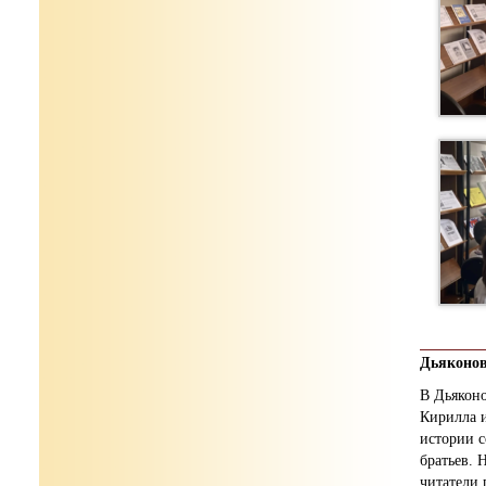
Дьяконов
В Дьяконо
Кирилла и
истории с
братьев. 
читатели 