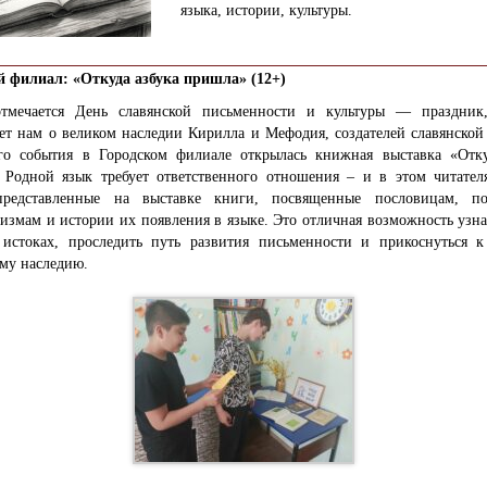
языка, истории, культуры.
й филиал: «Откуда азбука пришла» (12+)
тмечается День славянской письменности и культуры — праздник
ет нам о великом наследии Кирилла и Мефодия, создателей славянской 
ого события в Городском филиале открылась книжная выставка «Отку
 Родной язык требует ответственного отношения – и в этом читател
редставленные на выставке книги, посвященные пословицам, по
измам и истории их появления в языке. Это отличная возможность узн
истоках, проследить путь развития письменности и прикоснуться к
му наследию.