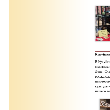
Кукуйски
В Кукуйск
славянск
День Сла
рассказа
некоторы
культуры»
нашего те