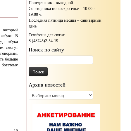
Понедельник - выходной
Со вторника по воскресенье – 10.00 ч. –
19.00 ч.
Последняя пятница месяца – санитарный
день
, который
Телефоны для связи:
азбуки. В
8 (48745)2-54-19
да азбука
ям смогут
Поиск по сайту
говоркам,
Найти:
ать больше
 богатому
Архив новостей
Архив
новостей
16