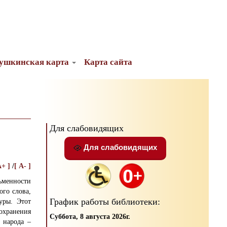
ушкинская карта
Карта сайта
Для слабовидящих
Для слабовидящих
A+ ]
/
[ A- ]
сьменности
ого слова,
График работы библиотеки:
туры.
Этот
охранения
Суббота, 8 августа 2026г.
 народа –