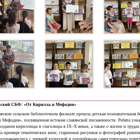
ский СБФ: «От Кирилла и Мефодия»
вском сельском библиотечном филиале прошла детская познавательная б
 Мефодия», посвященная истокам славянской письменности. Ребята узна
оздания кириллицы и глаголицы в IX–X веках, а также о жизни и трудах
На примере тематических книг, старинных рисунков и фотографий рукоп
познакомились с древней культурой и попробовали самостоятельно почит