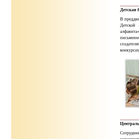
Детская 
В преддв
Детской
алфавита
письменн
создателя
конкурсах
Централь
Сотрудни