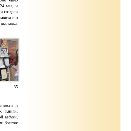
 Оно было
24 мая, и
и создали
фавита и о
выставка,
35
енности и
». Книги,
ой азбуки,
ми богатое