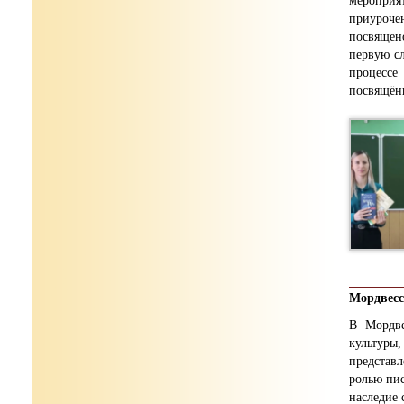
мероприя
приуроче
посвящен
первую сл
процессе
посвящён
Мордвесс
В Мордве
культуры
представл
ролью пис
наследие 