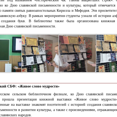
тие под названием «Исторический час Тайны выцветших строк».
но ко Дню славянской письменности и культуры, который отмечается 
о памяти святых равноапостольных Кирилла и Мефодия. Эти просветител
авянскую азбуку. В рамках мероприятия студенты узнали об истории ал
 создания букв. В библиотеке также была организована книжная 
ная Дню славянской письменности.
кий СБФ: «Живое слово мудрости»
сском сельском библиотечном филиале, к
о Дню славянской письм
, прошла презентация книжной выставки «Живое слово мудрости
енные на выставке знакомят посетителей с историей создания славянск
ьменности в развитии культуры, а также с произведениями, отражающи
славянских народов.