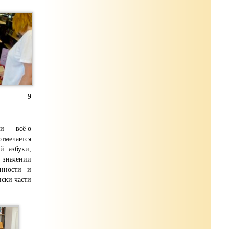
9
ки — всё о
тмечается
й азбуки,
 значении
енности и
нски части