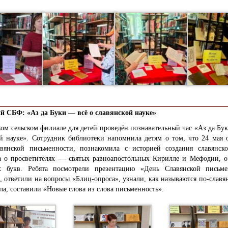
й СБФ: «Аз да Буки — всё о славянской науке»
ом сельском филиале для детей проведён познавательный час «Аз да Бу
ой науке». Сотрудник библиотеки напомнила детям о том, что 24 мая о
вянской письменности, познакомила с историей создания славянско
ла о просветителях — святых равноапостольных Кирилле и Мефодии, о
х букв. Ребята посмотрели презентацию «День Славянской письм
, ответили на вопросы «Блиц-опроса», узнали, как называются по-славя
ла, составили «Новые слова из слова письменность».