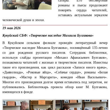
сатиры. Его бессмертные
романы и пьесы продолжают
покорять сердца читателей,
оставаясь актуальным зеркалом
человеческой души и эпохи.
19 мая 2026
Кукуйский СБФ: «Творческое наследие Михаила Булгакова»
В Кукуйском сельском филиале проведён литературный вечер
«Творческое наследие Михаила Булгакова», посвящённый 135-летию
со дня рождения русского писателя. Сотрудник библиотеки,
используя слайды презентации «Михаил Афанасьевич Булгаков»,
познакомила читателей с жизнью и творчеством писателя. Известны
такие его произведения, как цикл рассказов «Записи юного врача»,
«Дьяволиада», «Роковые яйца», «Собачье сердце», романы «Белая
гвардия», «Мастер и Маргарита», комедия «Иван Васильевич».
Многие его произведения долгое время оставались под запретом, не
публиковались. Библиотекарь провела обзор книг М. Булгакова,
имеющихся в фонде.