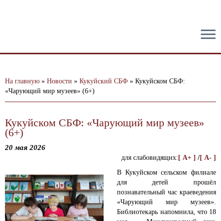
тест
На главную
»
Новости
»
Кукуйский СБФ
»
Кукуйском СБФ:
«Чарующий мир музеев» (6+)
Кукуйском СБФ: «Чарующий мир музеев»
(6+)
20 мая 2026
для слабовидящих:
[ A+ ]
/
[ A- ]
В Кукуйском сельском филиале
для детей прошёл
познавательный час краеведения
«Чарующий мир музеев».
Библиотекарь напомнила, что 18