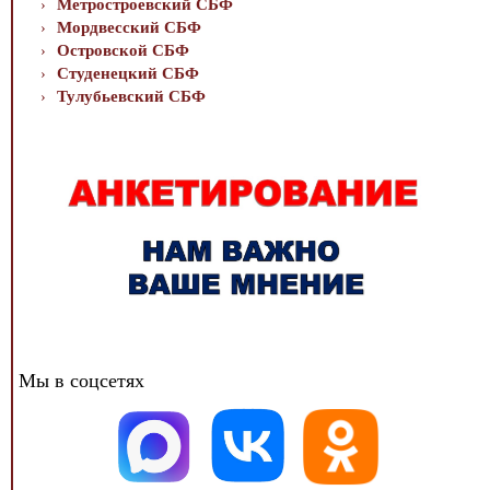
Метростроевский СБФ
Мордвесский СБФ
Островской СБФ
Студенецкий СБФ
Тулубьевский СБФ
Мы в соцсетях