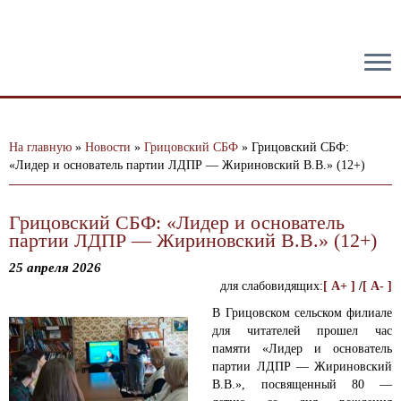
тест
На главную
»
Новости
»
Грицовский СБФ
»
Грицовский СБФ:
«Лидер и основатель партии ЛДПР — Жириновский В.В.» (12+)
Грицовский СБФ: «Лидер и основатель
партии ЛДПР — Жириновский В.В.» (12+)
25 апреля 2026
для слабовидящих:
[ A+ ]
/
[ A- ]
В Грицовском сельском филиале
для читателей прошел час
памяти «Лидер и основатель
партии ЛДПР — Жириновский
В.В.», посвященный 80 —