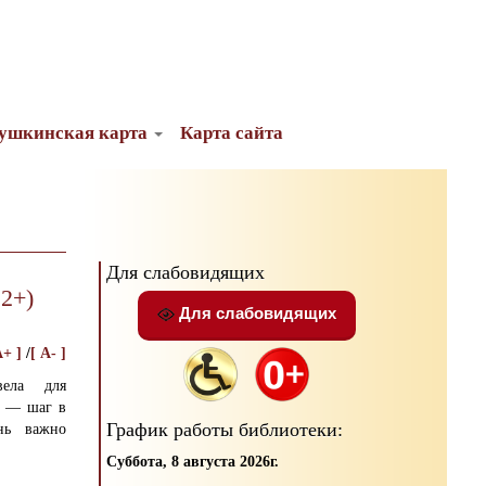
ушкинская карта
Карта сайта
Для слабовидящих
2+)
Для слабовидящих
A+ ]
/
[ A- ]
вела для
я — шаг в
График работы библиотеки:
нь важно
Суббота, 8 августа 2026г.