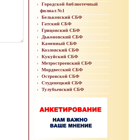
Городской библиотечный
филиал №1
Бельковский СБФ
Гатский СБФ
Грицовский СБФ
Дьконовский СБФ
Каменный СБФ
Козловский СБФ
Кукуйский СБФ
Метростроевский СБФ
Мордвесский СБФ
Островской СБФ
Студенецкий СБФ
Тулубьевский СБФ