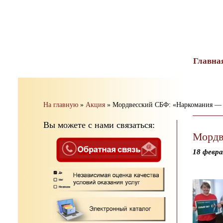
тест
Главна
На главную
»
Акция
»
Мордвесский СБФ: «Наркомания — ш
Вы можете с нами связаться:
Мордв
18 февра