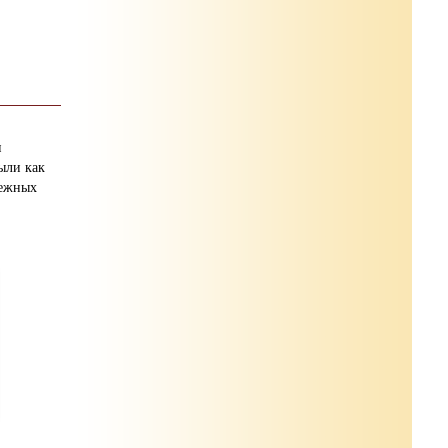
и
ыли как
бежных