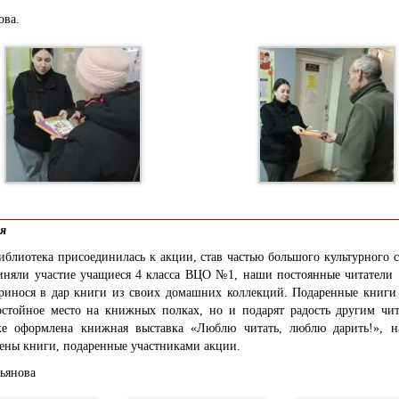
ова.
ля
иблиотека присоединилась к акции, став частью большого культурного 
иняли участие учащиеся 4 класса ВЦО №1, наши постоянные читатели
принося в дар книги из своих домашних коллекций. Подаренные книги 
остойное место на книжных полках, но и подарят радость другим чит
ке оформлена книжная выставка «Люблю читать, люблю дарить!», н
ены книги, подаренные участниками акции.
ьянова