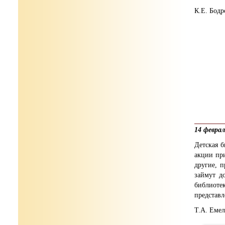
К.Е. Бодр
14 февра
Детская б
акции пр
другие, 
займут д
библиоте
представл
Т.А. Емел