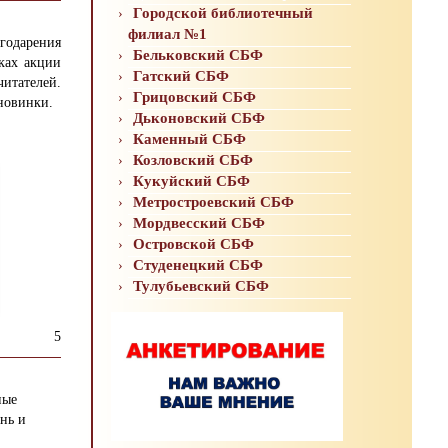
Городской библиотечный
филиал №1
годарения
Бельковский СБФ
ках акции
Гатский СБФ
итателей.
Грицовский СБФ
 новинки.
Дьконовский СБФ
Каменный СБФ
Козловский СБФ
Кукуйский СБФ
Метростроевский СБФ
Мордвесский СБФ
Островской СБФ
Студенецкий СБФ
Тулубьевский СБФ
5
ные
нь и