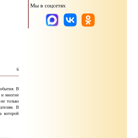
Мы в соцсетях
6
события. В
 и многие
не только
ателям. В
а которой