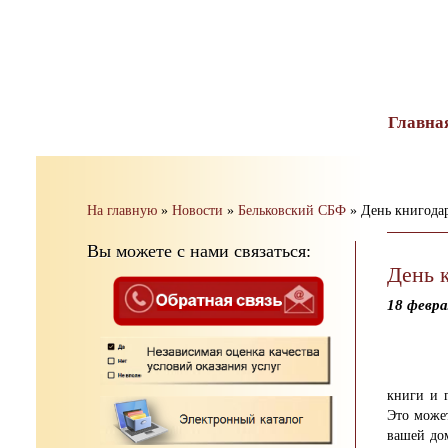
тест
Главна
На главную
»
Новости
»
Бельковский СБФ
»
День книгода
Вы можете с нами связаться:
День 
18 февра
книги и 
Это может
вашей до