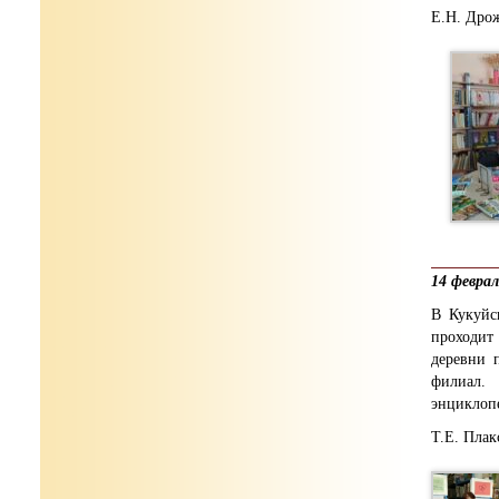
Е.Н. Дро
14 февра
В Кукуйс
проходит
деревни 
филиал.
энциклопе
Т.Е. Плак