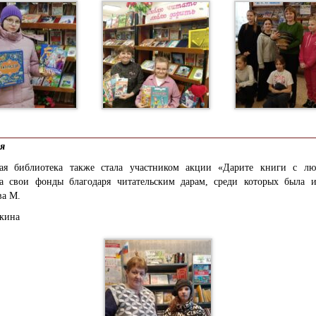
ля
кая библиотека также стала участником акции «Дарите книги с л
а свои фонды благодаря читательским дарам, среди которых была и
ва М.
кина