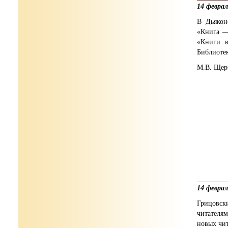
14 февра
В Дьякон
«Книга —
«Книги в
Библиотек
М.В. Щер
14 февра
Грицовск
читателям
новых чит