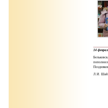
14 февра
Бельковс
пополнил
Поздняко
Л.И. Шай