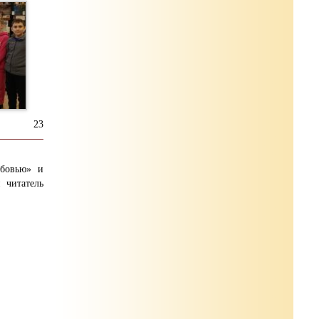
23
юбовью» и
 читатель