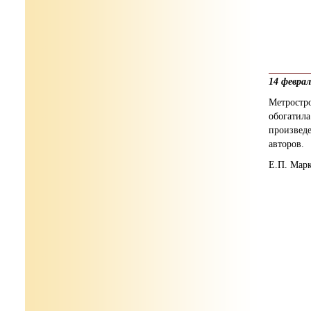
14 февра
Метростро
обогатила
произведе
авторов.
Е.П. Мар