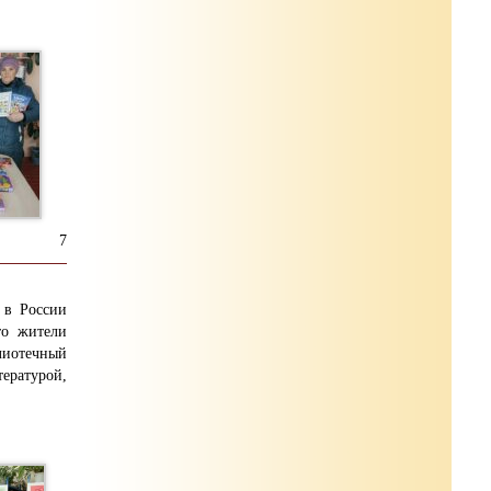
7
 в России
то жители
лиотечный
ратурой,