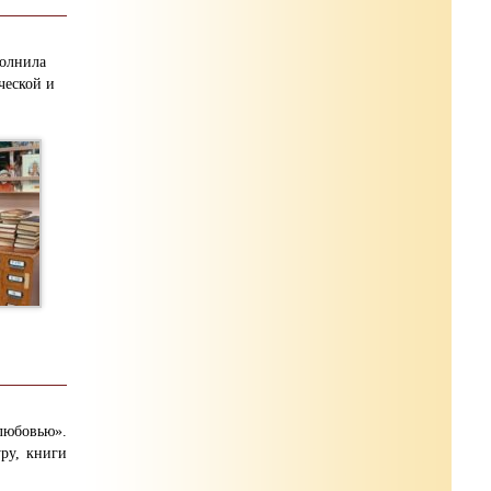
полнила
ческой и
юбовью».
ру, книги