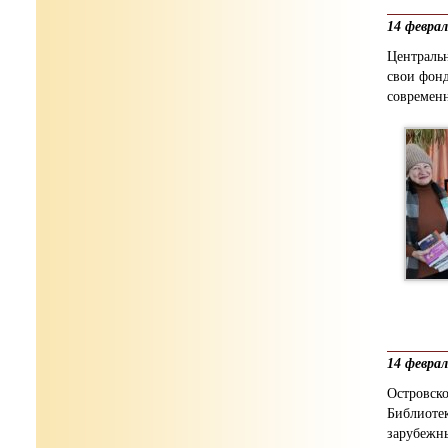
14 февра
Центральн
свои фонд
современн
14 февра
Островс
Библиоте
зарубежны