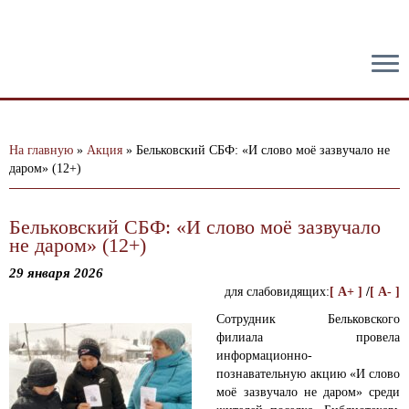
тест
На главную
»
Акция
»
Бельковский СБФ: «И слово моё зазвучало не
даром» (12+)
Бельковский СБФ: «И слово моё зазвучало
не даром» (12+)
29 января 2026
для слабовидящих:
[ A+ ]
/
[ A- ]
Сотрудник Бельковского
филиала провела
информационно-
познавательную акцию «И слово
моё зазвучало не даром» среди