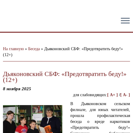
тест
На главную
»
Беседа
»
Дьяконовский СБФ: «Предотвратить беду!»
(12+)
Дьяконовский СБФ: «Предотвратить беду!»
(12+)
8 ноября 2025
для слабовидящих:
[ A+ ]
/
[ A- ]
В Дьяконовском сельском
филиале, для юных читателей,
прошла профилактическая
беседа о вреде наркотиков
«Предотвратить беду!»