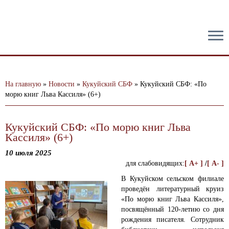
тест
На главную
»
Новости
»
Кукуйский СБФ
»
Кукуйский СБФ: «По
морю книг Льва Кассиля» (6+)
Кукуйский СБФ: «По морю книг Льва
Кассиля» (6+)
10 июля 2025
для слабовидящих:
[ A+ ]
/
[ A- ]
В Кукуйском сельском филиале
проведён литературный круиз
«По морю книг Льва Кассиля»,
посвящённый 120-летию со дня
рождения писателя.
Сотрудник