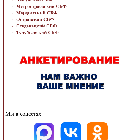
Метростроевский СБФ
Мордвесский СБФ
Островской СБФ
Студенецкий СБФ
Тулубьевский СБФ
Мы в соцсетях