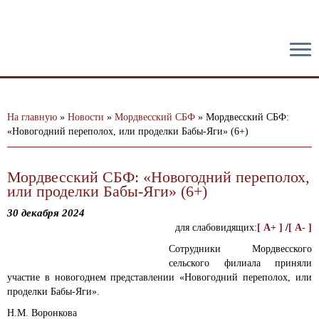
тест
На главную
»
Новости
»
Мордвесский СБФ
»
Мордвесский СБФ:
«Новогодний переполох, или проделки Бабы-Яги» (6+)
Мордвесский СБФ: «Новогодний переполох,
или проделки Бабы-Яги» (6+)
30 декабря 2024
для слабовидящих:
[ A+ ]
/
[ A- ]
Сотрудники Мордвесского
сельского филиала приняли
участие в новогоднем представлении «Новогодний переполох, или
проделки Бабы-Яги».
Н.М. Воронкова