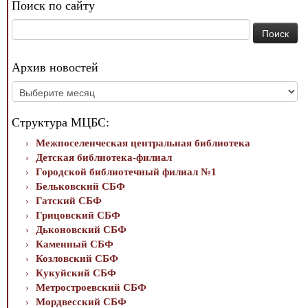
Поиск по сайту
Найти:
Архив новостей
Архив
новостей
Структура МЦБС:
Межпоселенческая центральная библиотека
Детская библиотека-филиал
Городской библиотечный филиал №1
Бельковский СБФ
Гатский СБФ
Грицовский СБФ
Дьконовский СБФ
Каменный СБФ
Козловский СБФ
Кукуйский СБФ
Метростроевский СБФ
Мордвесский СБФ