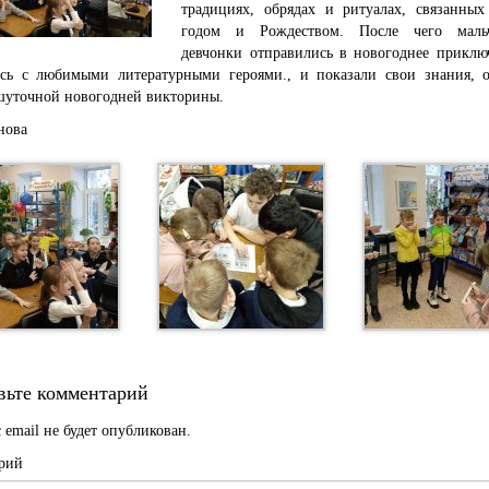
традициях, обрядах и ритуалах, связанны
годом и Рождеством.
После чего мал
девчонки отправились в новогоднее приключ
ись с любимыми литературными героями., и показали свои знания, о
шуточной новогодней викторины.
нова
вьте комментарий
 email не будет опубликован.
рий