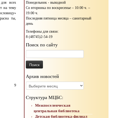
Понедельник - выходной
 для всех
Со вторника по воскресенье – 10.00 ч. –
т на тему
19.00 ч.
ословицу»
Последняя пятница месяца – санитарный
расна ты,
день
Телефоны для связи:
8 (48745)2-54-19
Поиск по сайту
Найти:
Архив новостей
Архив
9
новостей
Структура МЦБС:
Межпоселенческая
центральная библиотека
Детская библиотека-филиал