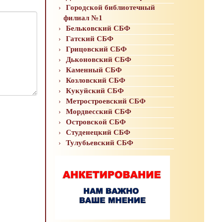
Городской библиотечный
филиал №1
Бельковский СБФ
Гатский СБФ
Грицовский СБФ
Дьконовский СБФ
Каменный СБФ
Козловский СБФ
Кукуйский СБФ
Метростроевский СБФ
Мордвесский СБФ
Островской СБФ
Студенецкий СБФ
Тулубьевский СБФ