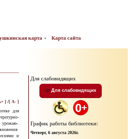
ушкинская карта
Карта сайта
Для слабовидящих
Для слабовидящих
A+ ]
/
[ A- ]
отеке для
ратурно-
График работы библиотеки:
урожая».
кновения
Четверг, 6 августа 2026г.
песнями и